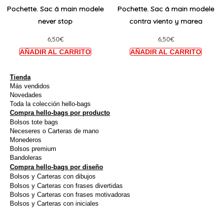
a
a
Pochette. Sac á main modele
Pochette. Sac á main modele
la
la
plusieurs
plusie
never stop
contra viento y marea
page
page
variations.
variat
du
du
6,50
€
6,50
€
Les
Les
produit
produi
options
option
peuvent
peuve
être
être
Tienda
Más vendidos
choisies
choisi
Novedades
sur
sur
Toda la colección hello-bags
Compra hello-bags por producto
la
la
Bolsos tote bags
page
page
Neceseres o Carteras de mano
du
du
Monederos
Bolsos premium
produit
produi
Bandoleras
Compra hello-bags por diseño
Bolsos y Carteras con dibujos
Bolsos y Carteras con frases divertidas
Bolsos y Carteras con frases motivadoras
Bolsos y Carteras con iniciales