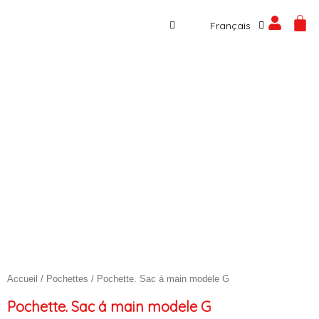
Español
Aller
CA
Français
English
au
contenu
Accueil
/
Pochettes
/ Pochette. Sac á main modele G
Pochette. Sac á main modele G