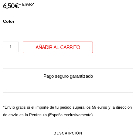
+ Envío*
6,50
€
quantité
Color
de
Pochette.
Sac
á
main
modele
G
Pago seguro garantizado
*Envío gratis si el importe de tu pedido supera los 59 euros y la dirección
de envío es la Península (España exclusivamente)
DESCRIPCIÓN