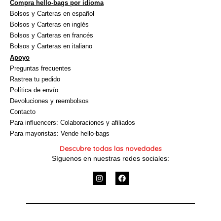
Compra hello-bags por idioma
Bolsos y Carteras en español
Bolsos y Carteras en inglés
Bolsos y Carteras en francés
Bolsos y Carteras en italiano
Apoyo
Preguntas frecuentes
Rastrea tu pedido
Política de envío
Devoluciones y reembolsos
Contacto
Para influencers: Colaboraciones y afiliados
Para mayoristas: Vende hello-bags
Descubre todas las novedades
Síguenos en nuestras redes sociales:
I
F
n
a
s
c
t
e
a
b
g
o
r
o