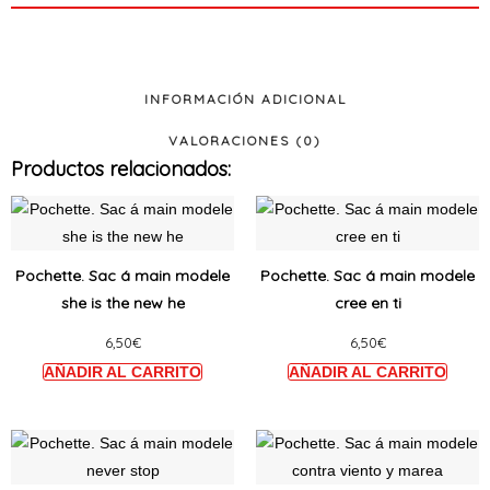
INFORMACIÓN ADICIONAL
VALORACIONES (0)
Productos relacionados:
Ce
Ce
produit
produi
a
a
Pochette. Sac á main modele
Pochette. Sac á main modele
plusieurs
plusie
she is the new he
cree en ti
variations.
variat
6,50
€
6,50
€
Les
Les
options
option
peuvent
peuve
être
être
Ce
Ce
choisies
choisi
produit
produi
sur
sur