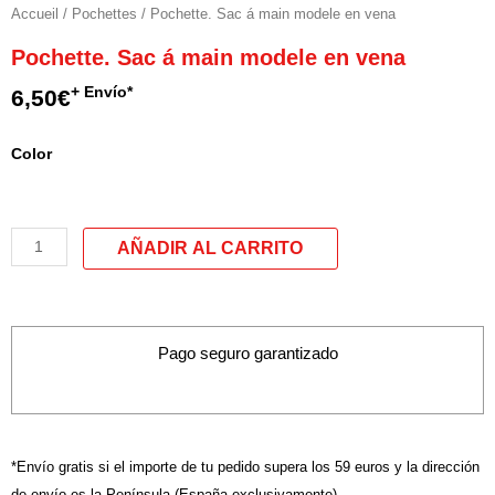
Accueil
/
Pochettes
/ Pochette. Sac á main modele en vena
Pochette. Sac á main modele en vena
+ Envío*
6,50
€
quantité
Color
de
Pochette.
Sac
á
main
modele
en
Pago seguro garantizado
vena
*Envío gratis si el importe de tu pedido supera los 59 euros y la dirección
de envío es la Península (España exclusivamente)