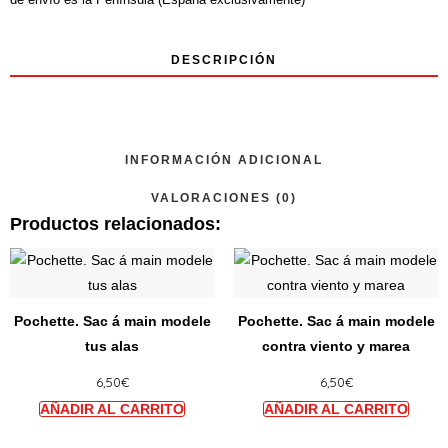
DESCRIPCIÓN
INFORMACIÓN ADICIONAL
VALORACIONES (0)
Productos relacionados:
Ce
Ce
produit
produi
a
a
Pochette. Sac á main modele
Pochette. Sac á main modele
plusieurs
plusie
tus alas
contra viento y marea
variations.
variat
6,50
€
6,50
€
Les
Les
options
option
peuvent
peuve