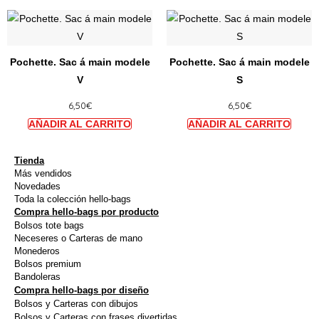
être
être
Ce
Ce
choisies
choisi
produit
produi
sur
sur
a
a
la
la
Pochette. Sac á main modele
Pochette. Sac á main modele
plusieurs
plusie
page
page
V
S
variations.
variat
du
du
6,50
€
6,50
€
Les
Les
produit
produi
options
option
peuvent
peuve
être
être
Tienda
Más vendidos
choisies
choisi
Novedades
sur
sur
Toda la colección hello-bags
Compra hello-bags por producto
la
la
Bolsos tote bags
page
page
Neceseres o Carteras de mano
du
du
Monederos
Bolsos premium
produit
produi
Bandoleras
Compra hello-bags por diseño
Bolsos y Carteras con dibujos
Bolsos y Carteras con frases divertidas