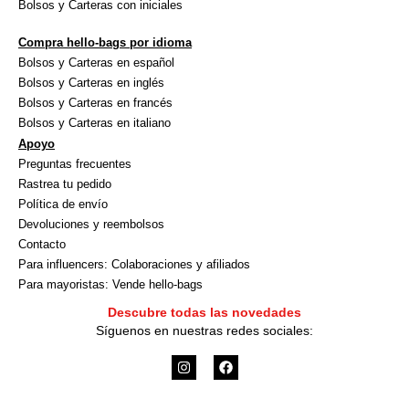
Bolsos y Carteras con iniciales
Compra hello-bags por idioma
Bolsos y Carteras en español
Bolsos y Carteras en inglés
Bolsos y Carteras en francés
Bolsos y Carteras en italiano
Apoyo
Preguntas frecuentes
Rastrea tu pedido
Política de envío
Devoluciones y reembolsos
Contacto
Para influencers: Colaboraciones y afiliados
Para mayoristas: Vende hello-bags
Descubre todas las novedades
Síguenos en nuestras redes sociales:
I
F
n
a
s
c
t
e