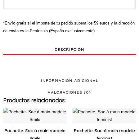
all
about
*Envío gratis si el importe de tu pedido supera los 59 euros y la dirección
de envío es la Península (España exclusivamente)
DESCRIPCIÓN
INFORMACIÓN ADICIONAL
VALORACIONES (0)
Productos relacionados:
Ce
Ce
produit
produi
a
a
Pochette. Sac á main modele
Pochette. Sac á main modele
plusieurs
plusie
Smile
feminist