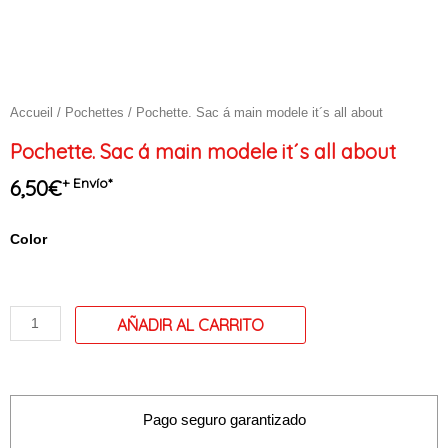
Accueil
/
Pochettes
/ Pochette. Sac á main modele it´s all about
Pochette. Sac á main modele it´s all about
+ Envío*
6,50
€
quantité
Color
de
Pochette.
Sac
á
main
modele
it
Pago seguro garantizado
´s