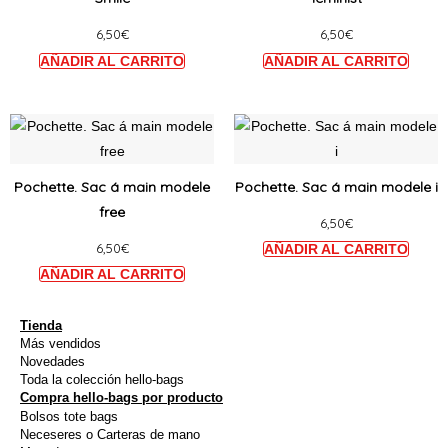
variations.
variat
6,50
€
6,50
€
Les
Les
options
option
peuvent
peuve
être
être
Ce
Ce
choisies
choisi
produit
produi
sur
sur
a
a
Pochette. Sac á main modele
Pochette. Sac á main modele i
la
la
plusieurs
plusie
free
page
page
6,50
€
variations.
variat
du
du
6,50
€
Les
Les
produit
produi
options
option
peuvent
peuve
être
être
Tienda
Más vendidos
choisies
choisi
Novedades
sur
sur
Toda la colección hello-bags
Compra hello-bags por producto
la
la
Bolsos tote bags
page
page
Neceseres o Carteras de mano