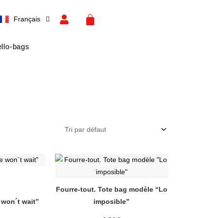
Español
CART
Français
English
llo-bags
Ce
duit
produit
a
Fourre-tout. Tote bag modèle “Lo
sieurs
plusieurs
 won´t wait”
imposible”
ations.
variations.