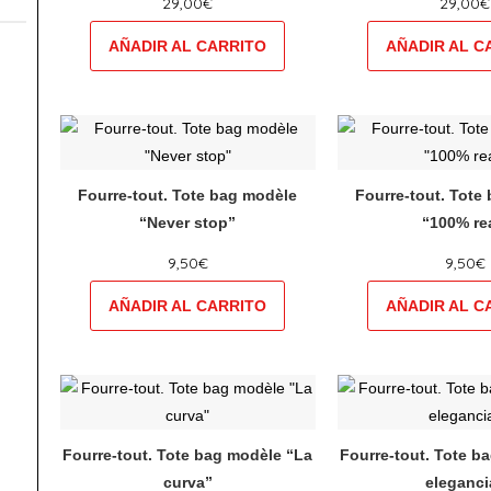
29,00
€
29,00
€
Les
Les
options
opt
peuvent
peu
être
êtr
choisies
cho
Ce
Ce
sur
sur
produit
pro
la
la
a
a
Fourre-tout. Tote bag modèle
Fourre-tout. Tote
page
pag
plusieurs
plu
“Never stop”
“100% re
du
du
variations.
vari
produit
pro
9,50
€
9,50
€
Les
Les
options
opt
peuvent
peu
être
êtr
choisies
cho
Ce
Ce
sur
sur
produit
pro
la
la
a
a
Fourre-tout. Tote bag modèle “La
Fourre-tout. Tote b
page
pag
plusieurs
plu
curva”
eleganci
du
du