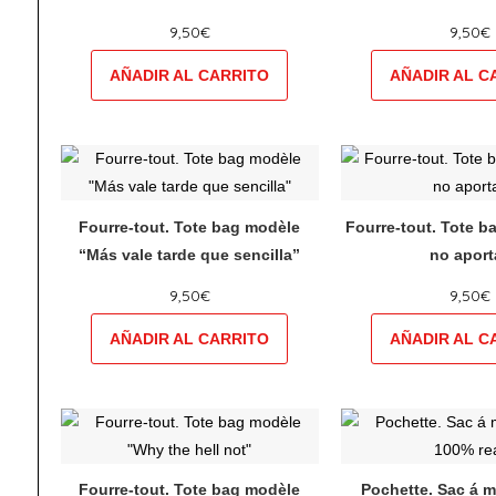
variations.
vari
produit
pro
9,50
€
9,50
€
Les
Les
options
opt
peuvent
peu
être
êtr
choisies
cho
Ce
Ce
sur
sur
produit
pro
la
la
a
a
Fourre-tout. Tote bag modèle
Fourre-tout. Tote b
page
pag
plusieurs
plu
“Más vale tarde que sencilla”
no aport
du
du
variations.
vari
produit
pro
9,50
€
9,50
€
Les
Les
options
opt
peuvent
peu
être
êtr
choisies
cho
Ce
Ce
sur
sur
produit
pro
la
la
a
a
Fourre-tout. Tote bag modèle
Pochette. Sac á 
page
pag