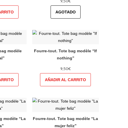
9,50
€
Les
ions
options
vent
peuvent
e
être
isies
choisies
Ce
sur
duit
produit
la
a
 bag modèle
Fourre-tout. Tote bag modèle “If
e
page
sieurs
plusieurs
al”
nothing”
du
ations.
variations.
duit
produit
9,50
€
Les
ions
options
vent
peuvent
e
être
isies
choisies
Ce
sur
duit
produit
la
a
ag modèle “La
Fourre-tout. Tote bag modèle “La
e
page
sieurs
plusieurs
a”
mujer feliz”
du