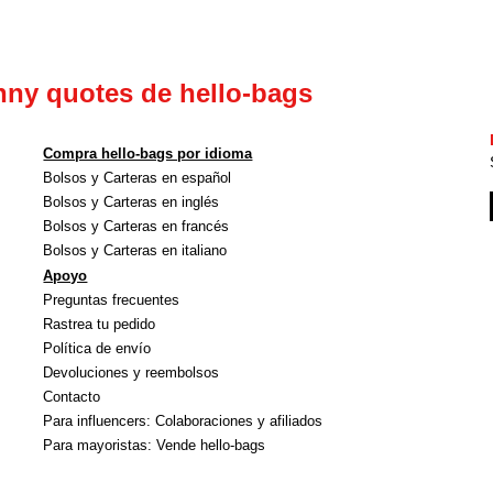
la
la
page
pag
du
du
nny quotes de hello-bags
produit
pro
Compra hello-bags por idioma
Bolsos y Carteras en español
Bolsos y Carteras en inglés
Bolsos y Carteras en francés
Bolsos y Carteras en italiano
Apoyo
Preguntas frecuentes
Rastrea tu pedido
Política de envío
Devoluciones y reembolsos
Contacto
Para influencers: Colaboraciones y afiliados
Para mayoristas: Vende hello-bags