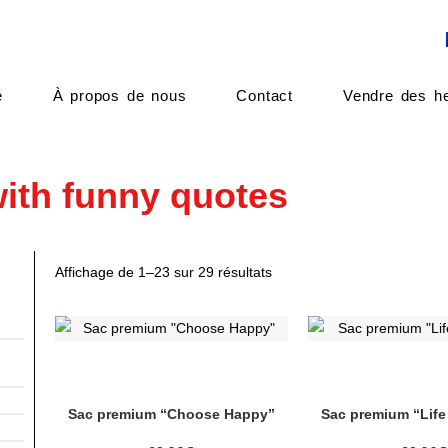
e
À propos de nous
Contact
Vendre des he
with funny quotes
Affichage de 1–23 sur 29 résultats
Ce
Ce
produit
pro
a
a
plusieurs
plu
Sac premium “Choose Happy”
Sac premium “Life
variations.
vari