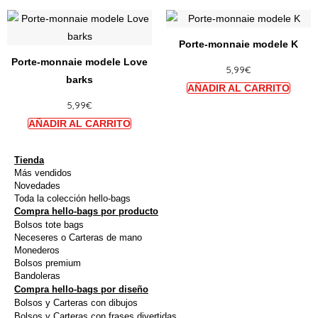
être
être
Ce
Ce
choisies
choisi
produit
produi
sur
sur
Porte-monnaie modele K
a
a
la
la
Porte-monnaie modele Love
5,99
€
plusieurs
plusie
page
page
barks
variations.
variat
du
du
5,99
€
Les
Les
produit
produi
options
option
peuvent
peuve
être
être
Tienda
Más vendidos
choisies
choisi
Novedades
sur
sur
Toda la colección hello-bags
Compra hello-bags por producto
la
la
Bolsos tote bags
page
page
Neceseres o Carteras de mano
du
du
Monederos
Bolsos premium
produit
produi
Bandoleras
Compra hello-bags por diseño
Bolsos y Carteras con dibujos
Bolsos y Carteras con frases divertidas