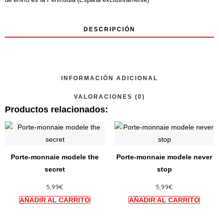
DESCRIPCIÓN
INFORMACIÓN ADICIONAL
VALORACIONES (0)
Productos relacionados:
Ce
Ce
produit
produi
a
a
Porte-monnaie modele the
Porte-monnaie modele never
plusieurs
plusie
secret
stop
variations.
variat
5,99
€
5,99
€
Les
Les
options
option
peuvent
peuve