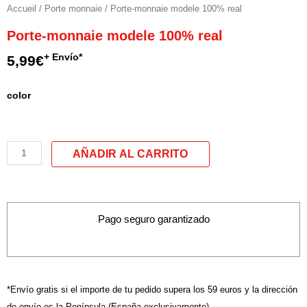
Accueil
/
Porte monnaie
/ Porte-monnaie modele 100% real
Porte-monnaie modele 100% real
+ Envío*
5,99
€
quantité
color
de
Porte-
monnaie
modele
100%
real
Pago seguro garantizado
*Envío gratis si el importe de tu pedido supera los 59 euros y la dirección
de envío es la Península (España exclusivamente)