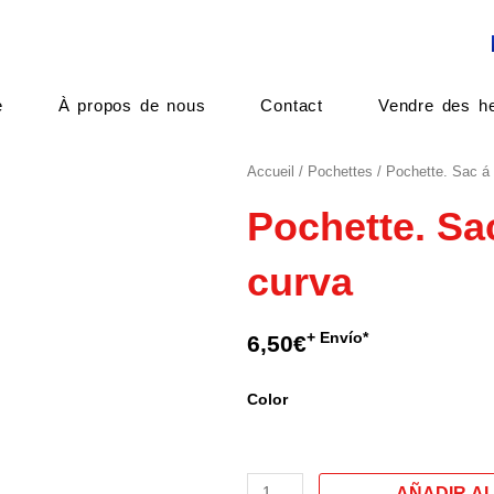
e
À propos de nous
Contact
Vendre des he
Accueil
/
Pochettes
/ Pochette. Sac á
Pochette. Sa
curva
+ Envío*
6,50
€
quantité
Color
de
Pochette.
Sac