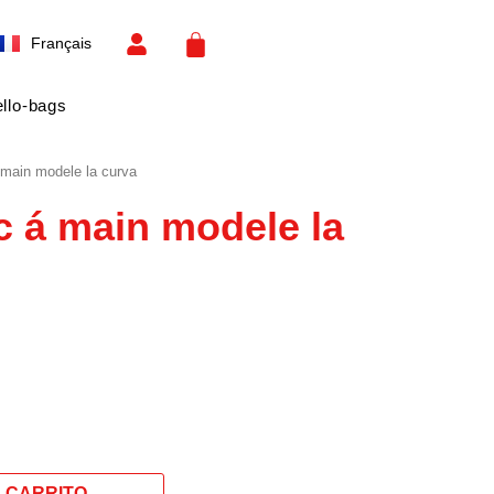
Español
CART
Français
English
llo-bags
 main modele la curva
c á main modele la