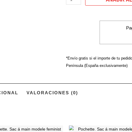
á
main
modele
la
Pa
curva
*Envío gratis si el importe de tu pedid
Península (España exclusivamente)
CIONAL
VALORACIONES (0)
Ce