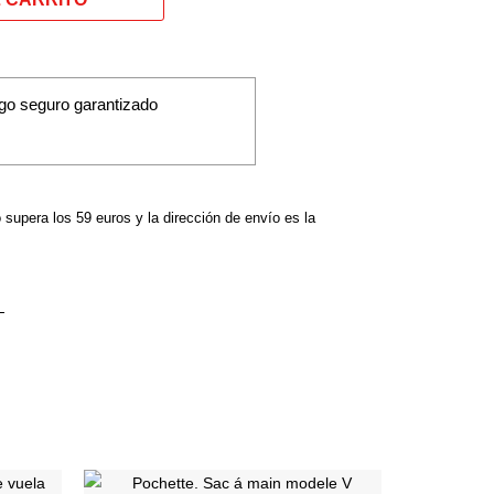
go seguro garantizado
o supera los 59 euros y la dirección de envío es la
Ce
Ce