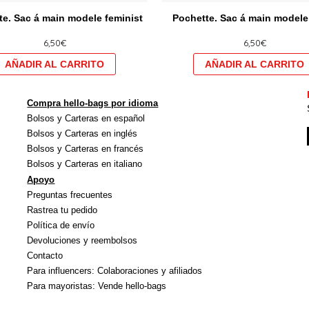
produit
te. Sac á main modele feminist
Pochette. Sac á main modele
a
6,50
€
6,50
€
plusieurs
variations.
Les
options
Compra hello-bags por idioma
peuvent
Bolsos y Carteras en español
être
Bolsos y Carteras en inglés
choisies
Bolsos y Carteras en francés
Bolsos y Carteras en italiano
sur
Apoyo
la
Preguntas frecuentes
page
Rastrea tu pedido
du
Política de envío
produit
Devoluciones y reembolsos
Contacto
Para influencers: Colaboraciones y afiliados
Para mayoristas: Vende hello-bags