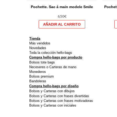
produit
Pochette. Sac á main modele Smile
Pochet
a
6,50
€
plusieurs
variations.
Les
options
Tienda
peuvent
Más vendidos
Novedades
être
Toda la colección hello-bags
choisies
Compra hello-bags por producto
Bolsos tote bags
sur
Neceseres o Carteras de mano
la
Monederos
page
Bolsos premium
Bandoleras
du
Compra hello-bags por diseño
produit
Bolsos y Carteras con dibujos
Bolsos y Carteras con frases divertidas
Bolsos y Carteras con frases motivadoras
Bolsos y Carteras con iniciales