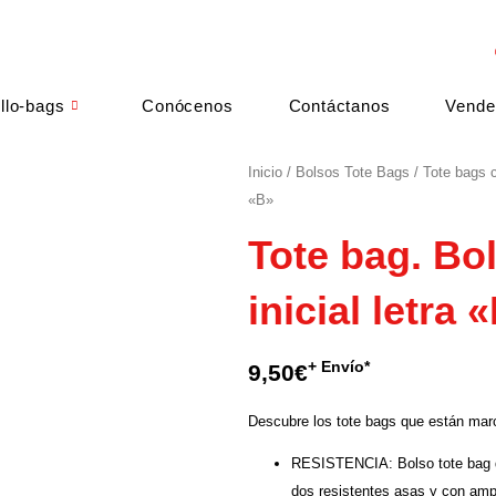
llo-bags
Conócenos
Contáctanos
Vende
Inicio
/
Bolsos Tote Bags
/
Tote bags c
«B»
Tote bag. Bo
inicial letra 
+ Envío*
9,50
€
Descubre los tote bags que están mar
RESISTENCIA: Bolso tote bag d
dos resistentes asas y con ampl