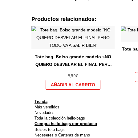
Productos relacionados:
Este
producto
tiene
Tote b
múltiples
Tote bag. Bolso grande modelo «NO
variantes.
QUIERO DESVELAR EL FINAL PERO
Las
TODO VA A SALIR BIEN»
9,50
€
opciones
se
pueden
elegir
Tienda
en
Más vendidos
Novedades
la
Toda la colección hello-bags
página
Compra hello-bags por producto
Bolsos tote bags
de
Neceseres o Carteras de mano
producto