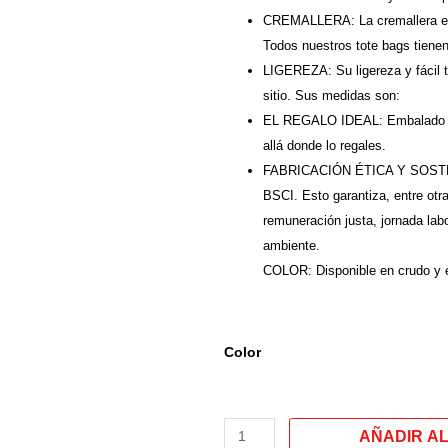
CREMALLERA: La cremallera exte
Todos nuestros tote bags tienen a
LIGEREZA: Su ligereza y fácil t
sitio. Sus medidas son:
EL REGALO IDEAL: Embalado en u
allá donde lo regales.
FABRICACIÓN ÉTICA Y SOSTENIB
BSCI. Esto garantiza, entre otra
remuneración justa, jornada labo
ambiente.
COLOR: Disponible en crudo y 
Tote
Color
bag.
Bolso
grande