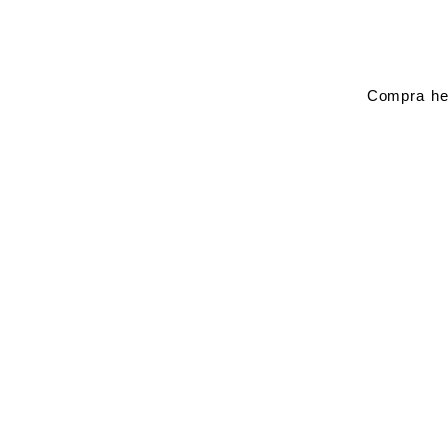
Ir
al
contenido
Compra he