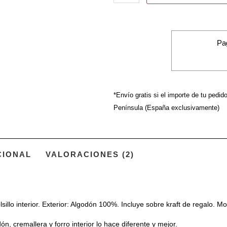
modelo
inicial
letra
"B"
Pa
cantidad
*Envío gratis si el importe de tu pedid
Península (España exclusivamente)
CIONAL
VALORACIONES (2)
lsillo interior. Exterior: Algodón 100%. Incluye sobre kraft de regalo. M
n, cremallera y forro interior lo hace diferente y mejor.