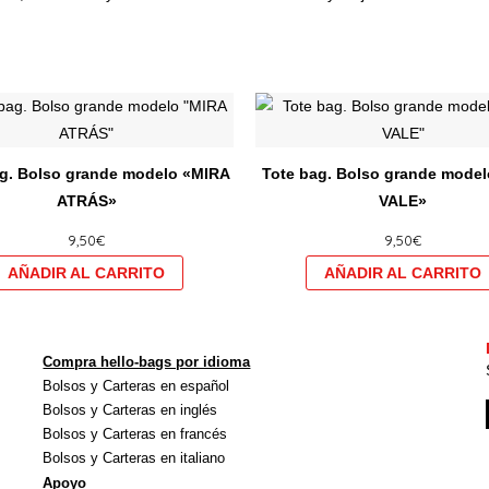
Este
producto
tiene
ag. Bolso grande modelo «MIRA
Tote bag. Bolso grande mode
múltiples
ATRÁS»
VALE»
variantes.
9,50
€
9,50
€
Las
opciones
se
pueden
elegir
Compra hello-bags por idioma
en
Bolsos y Carteras en español
la
Bolsos y Carteras en inglés
página
Bolsos y Carteras en francés
Bolsos y Carteras en italiano
de
Apoyo
producto