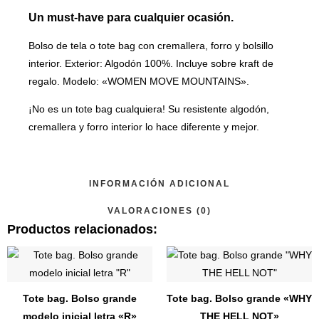
Un must-have para cualquier ocasión.
Bolso de tela o tote bag con cremallera, forro y bolsillo
interior. Exterior: Algodón 100%. Incluye sobre kraft de
regalo. Modelo: «WOMEN MOVE MOUNTAINS».
¡No es un tote bag cualquiera! Su resistente algodón,
cremallera y forro interior lo hace diferente y mejor.
INFORMACIÓN ADICIONAL
VALORACIONES (0)
Productos relacionados:
Este
Este
producto
produ
tiene
tiene
Tote bag. Bolso grande
Tote bag. Bolso grande «WHY
múltiples
múltip
modelo inicial letra «R»
THE HELL NOT»