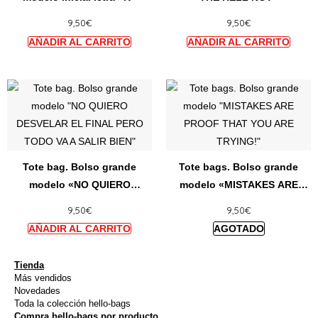
variantes.
varian
9,50
€
9,50
€
Las
Las
opciones
opcio
se
se
pueden
puede
Este
Este
elegir
elegir
producto
producto
en
en
tiene
tiene
la
la
múltiples
múltiples
página
págin
variantes.
variantes.
de
de
Tote bag. Bolso grande
Tote bags. Bolso grande
Las
Las
producto
produ
modelo «NO QUIERO
modelo «MISTAKES ARE
opciones
opciones
DESVELAR EL FINAL PERO
PROOF THAT YOU ARE
9,50
€
9,50
€
se
se
TODO VA A SALIR BIEN»
TRYING!»
pueden
pueden
elegir
elegir
en
en
Tienda
Más vendidos
la
la
Novedades
página
página
Toda la colección hello-bags
Compra hello-bags por producto
de
de