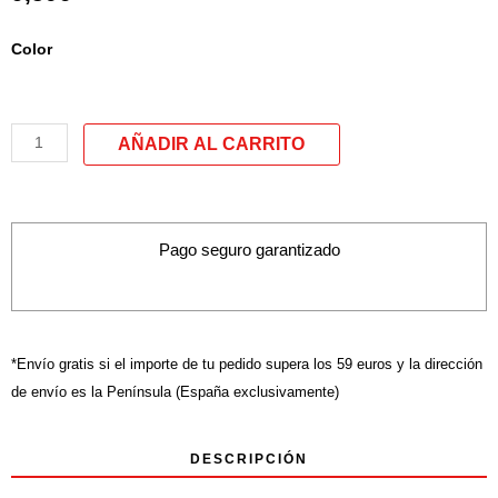
Tote
Color
bag.
Bolso
grande
modelo
"WOMEN
MOVE
MOUNTAINS"
Pago seguro garantizado
cantidad
*Envío gratis si el importe de tu pedido supera los 59 euros y la dirección
de envío es la Península (España exclusivamente)
DESCRIPCIÓN