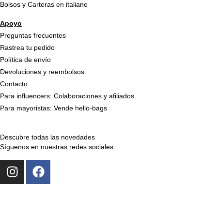
Bolsos y Carteras en italiano
Apoyo
Preguntas frecuentes
Rastrea tu pedido
Política de envío
Devoluciones y reembolsos
Contacto
Para influencers: Colaboraciones y afiliados
Para mayoristas: Vende hello-bags
Descubre todas las novedades
Síguenos en nuestras redes sociales:
I
F
n
a
s
c
t
e
a
b