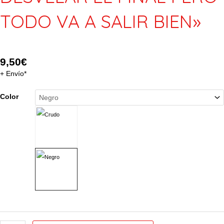
TODO VA A SALIR BIEN»
9,50
€
+ Envío*
Tote
Color
bag.
Bolso
grande
modelo
"NO
QUIERO
DESVELAR
EL
FINAL
PERO