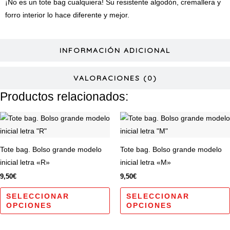
¡No es un tote bag cualquiera! Su resistente algodón, cremallera y
forro interior lo hace diferente y mejor.
INFORMACIÓN ADICIONAL
VALORACIONES (0)
Productos relacionados:
Este
producto
tiene
Tote bag. Bolso grande modelo
Tote bag. Bolso grande modelo
múltiples
inicial letra «R»
inicial letra «M»
variantes.
9,50
€
9,50
€
Las
opciones
SELECCIONAR
SELECCIONAR
OPCIONES
OPCIONES
se
pueden