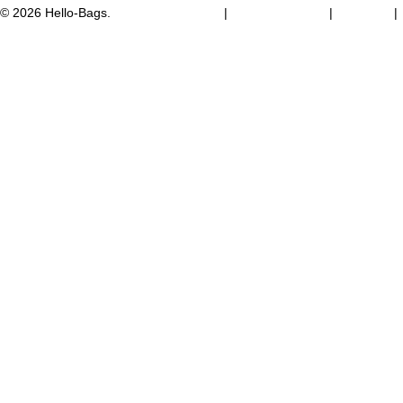
© 2026 Hello-Bags.
|
|
|
Política de Privacidad
Política de Cookies
Aviso legal
Términos y condiciones de compra