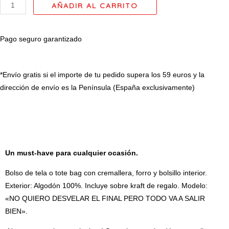
AÑADIR AL CARRITO
TODO
VA
A
Pago seguro garantizado
SALIR
BIEN"
cantidad
*Envío gratis si el importe de tu pedido supera los 59 euros y la
dirección de envío es la Península (España exclusivamente)
DESCRIPCIÓN
Un must-have para cualquier ocasión.
Bolso de tela o tote bag con cremallera, forro y bolsillo interior.
Exterior: Algodón 100%. Incluye sobre kraft de regalo. Modelo:
«NO QUIERO DESVELAR EL FINAL PERO TODO VA A SALIR
BIEN».