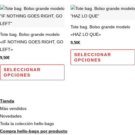
elegir
Este
en
producto
la
tiene
página
Tote bag. Bolso grande modelo
múltiples
de
Tote bag. Bolso grande modelo
«HAZ LO QUE»
variantes.
producto
«IF NOTHING GOES RIGHT, GO
9,50
€
Las
LEFT»
opciones
SELECCIONAR
9,50
€
OPCIONES
se
pueden
SELECCIONAR
OPCIONES
elegir
en
la
página
Tienda
de
Más vendidos
producto
Novedades
Toda la colección hello-bags
Compra hello-bags por producto