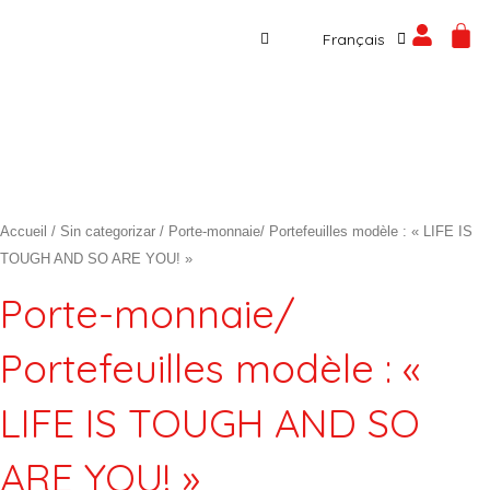
Español
Aller
Car
Français
English
au
contenu
Accueil
/
Sin categorizar
/ Porte-monnaie/ Portefeuilles modèle : « LIFE IS
TOUGH AND SO ARE YOU! »
Porte-monnaie/
Portefeuilles modèle : «
LIFE IS TOUGH AND SO
ARE YOU! »