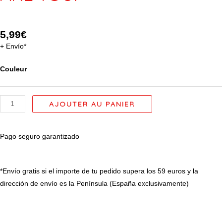
5,99
€
+ Envío*
quantité
Couleur
de
Porte-
AJOUTER AU PANIER
monnaie/
Portefeuilles
modèle :
Pago seguro garantizado
«
LIFE
IS
*Envío gratis si el importe de tu pedido supera los 59 euros y la
TOUGH
dirección de envío es la Península (España exclusivamente)
AND
SO
ARE
DESCRIPCIÓN