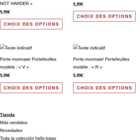
NOT HARDER »
5,99
€
variations.
va
5,99
€
Les
L
CHOIX DES OPTIONS
options
op
CHOIX DES OPTIONS
peuvent
pe
être
êt
choisies
ch
Ce
C
sur
su
produit
pr
Porte-monnaie/ Portefeuilles
Porte-monnaie/ Portefeuilles
la
la
a
a
modèle : « V »
modèle : « R »
page
p
plusieurs
pl
5,99
€
5,99
€
du
d
variations.
va
produit
pr
Les
L
CHOIX DES OPTIONS
CHOIX DES OPTIONS
options
op
peuvent
pe
être
êt
Tienda
choisies
ch
Más vendidos
sur
su
Novedades
la
la
Toda la colección hello-bags