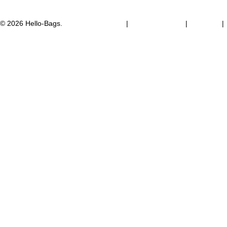
© 2026 Hello-Bags.
|
|
|
Política de Privacidad
Política de Cookies
Aviso legal
Términos y condiciones de compra