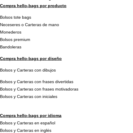
page
p
Compra hello-bags por producto
du
d
produit
pr
Bolsos tote bags
Neceseres o Carteras de mano
Monederos
Bolsos premium
Bandoleras
Compra hello-bags por diseño
Bolsos y Carteras con dibujos
Bolsos y Carteras con frases divertidas
Bolsos y Carteras con frases motivadoras
Bolsos y Carteras con iniciales
Compra hello-bags por idioma
Bolsos y Carteras en español
Bolsos y Carteras en inglés