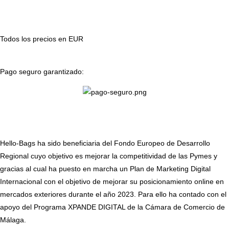
a
b
g
o
r
o
Todos los precios en EUR
a
k
m
Pago seguro garantizado:
Hello-Bags ha sido beneficiaria del Fondo Europeo de Desarrollo
Regional cuyo objetivo es mejorar la competitividad de las Pymes y
gracias al cual ha puesto en marcha un Plan de Marketing Digital
Internacional con el objetivo de mejorar su posicionamiento online en
mercados exteriores durante el año 2023. Para ello ha contado con el
apoyo del Programa XPANDE DIGITAL de la Cámara de Comercio de
Málaga.