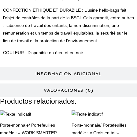
CONFECTION ÉTHIQUE ET DURABILE : L’usine hello-bags fait
l’objet de contrôles de la part de la BSCI. Cela garantit, entre autres
: l’absence de travail des enfants, la non-discrimination, une
rémunération et un temps de travail équitables, la sécurité sur le
lieu de travail et la protection de l’environnement.
COULEUR : Disponible en écru et en noir.
INFORMACIÓN ADICIONAL
VALORACIONES (0)
Productos relacionados:
Ce
C
produit
pr
Porte-monnaie/ Portefeuilles
Porte-monnaie/ Portefeuilles
a
a
modèle : « WORK SMARTER
modèle : « Crois en toi »
plusieurs
pl