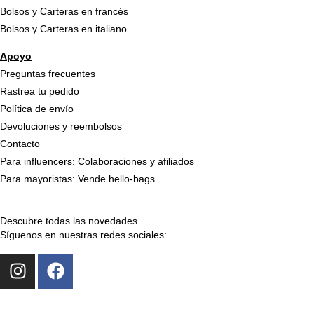
Bolsos y Carteras en francés
Bolsos y Carteras en italiano
Apoyo
Preguntas frecuentes
Rastrea tu pedido
Política de envío
Devoluciones y reembolsos
Contacto
Para influencers: Colaboraciones y afiliados
Para mayoristas: Vende hello-bags
Descubre todas las novedades
Síguenos en nuestras redes sociales:
I
F
n
a
s
c
t
e