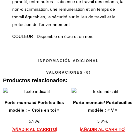
garantit, entre autres : l’absence de travail des enfants, la
non-discrimination, une rémunération et un temps de
travail équitables, la sécurité sur le lieu de travail et la
protection de l’environnement.
COULEUR : Disponible en écru et en noir.
INFORMACIÓN ADICIONAL
VALORACIONES (0)
Productos relacionados:
Ce
Ce
produit
produi
Porte-monnaie/ Portefeuilles
Porte-monnaie/ Portefeuilles
a
a
modèle : « Crois en toi »
modèle : « V »
plusieurs
plusie
5,99
€
5,99
€
variations.
variat
Les
Les
options
option