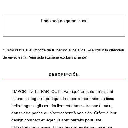
modèle :
«
QUESTION
Pago seguro garantizado
THE
ANSWERS
»
*Envío gratis si el importe de tu pedido supera los 59 euros y la dirección
de envío es la Península (España exclusivamente)
DESCRIPCIÓN
EMPORTEZ-LE PARTOUT : Fabriqué en coton résistant,
ce sac est léger et pratique. Les porte-monnaies en tissu
hello-bags se glissent facilement dans votre sac à main,
dans votre poche ou s’accrochent à vos clés. Grâce à leur
design compact et léger, ils sont parfaits pour une
utilisation quotidienne. Finies les pièces de monnaie qui