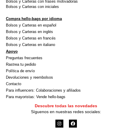
Bolsos y Carteras con frases motivadoras
Bolsos y Carteras con iniciales
Compra hello-bags por idioma
Bolsos y Carteras en español
Bolsos y Carteras en inglés
Bolsos y Carteras en francés
Bolsos y Carteras en italiano
Apoyo
Preguntas frecuentes
Rastrea tu pedido
Política de envío
Devoluciones y reembolsos
Contacto
Para influencers: Colaboraciones y afiliados
Para mayoristas: Vende hello-bags
Descubre todas las novedades
Síguenos en nuestras redes sociales:
I
F
n
a
s
c