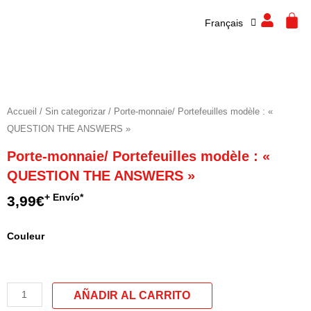
Español
Aller
CA
Français
English
au
contenu
Accueil
/
Sin categorizar
/ Porte-monnaie/ Portefeuilles modèle : «
QUESTION THE ANSWERS »
Porte-monnaie/ Portefeuilles modèle : «
QUESTION THE ANSWERS »
+ Envío*
3,99
€
quantité
Couleur
de
Porte-
monnaie/
Portefeuilles