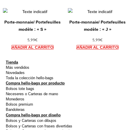
peuvent
peuve
Ce
Ce
être
être
produit
produi
choisies
choisi
Porte-monnaie/ Portefeuilles
Porte-monnaie/ Portefeuilles
a
a
sur
sur
modèle : « S »
modèle : « J »
plusieurs
plusie
la
la
5,99
€
5,99
€
variations.
variat
page
page
Les
Les
du
du
options
option
produit
produi
peuvent
peuve
Tienda
Más vendidos
être
être
Novedades
choisies
choisi
Toda la colección hello-bags
Compra hello-bags por producto
sur
sur
Bolsos tote bags
la
la
Neceseres o Carteras de mano
page
page
Monederos
Bolsos premium
du
du
Bandoleras
produit
produi
Compra hello-bags por diseño
Bolsos y Carteras con dibujos
Bolsos y Carteras con frases divertidas