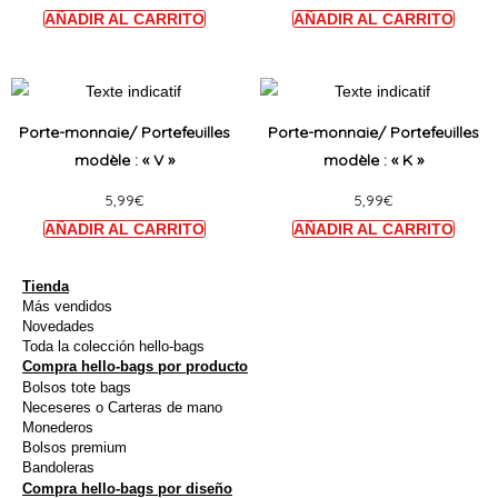
Les
Les
options
option
peuvent
peuve
Ce
Ce
être
être
produit
produi
Porte-monnaie/ Portefeuilles
Porte-monnaie/ Portefeuilles
choisies
choisi
a
a
modèle : « V »
modèle : « K »
sur
sur
plusieurs
plusie
la
la
5,99
€
5,99
€
variations.
variat
page
page
Les
Les
du
du
options
option
produit
produi
peuvent
peuve
Tienda
Más vendidos
être
être
Novedades
choisies
choisi
Toda la colección hello-bags
Compra hello-bags por producto
sur
sur
Bolsos tote bags
la
la
Neceseres o Carteras de mano
page
page
Monederos
Bolsos premium
du
du
Bandoleras
produit
produi
Compra hello-bags por diseño