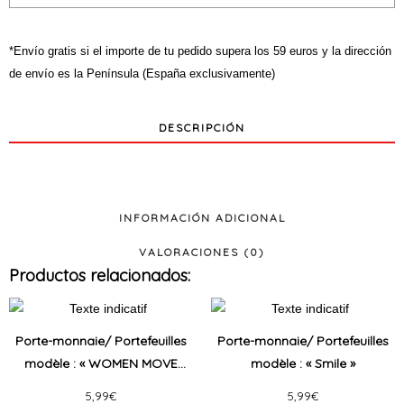
*Envío gratis si el importe de tu pedido supera los 59 euros y la dirección
de envío es la Península (España exclusivamente)
DESCRIPCIÓN
INFORMACIÓN ADICIONAL
VALORACIONES (0)
Productos relacionados:
Ce
Ce
produit
produi
Porte-monnaie/ Portefeuilles
Porte-monnaie/ Portefeuilles
a
a
modèle : « WOMEN MOVE
modèle : « Smile »
plusieurs
plusie
MOUNTAINS »
5,99
€
5,99
€
variations.
variat