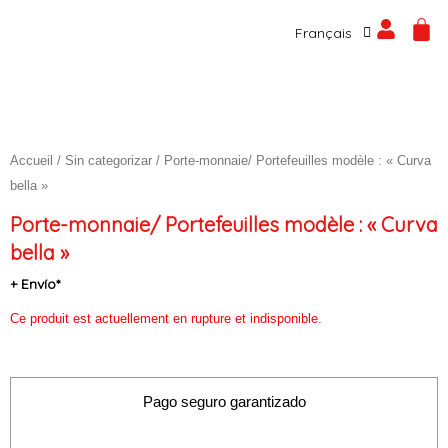
Español
Aller
CA
Français
English
au
contenu
Accueil
/
Sin categorizar
/ Porte-monnaie/ Portefeuilles modèle : « Curva
bella »
Porte-monnaie/ Portefeuilles modèle : « Curva
bella »
+ Envío*
Ce produit est actuellement en rupture et indisponible.
Pago seguro garantizado