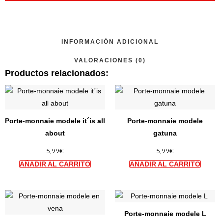
INFORMACIÓN ADICIONAL
VALORACIONES (0)
Productos relacionados:
Ce
Ce
produit
produi
a
a
Porte-monnaie modele it´is all
Porte-monnaie modele
plusieurs
plusie
about
gatuna
variations.
variat
5,99
€
5,99
€
Les
Les
options
option
peuvent
peuve
être
être
Ce
Ce
choisies
choisi
produit
produi
sur
sur
Porte-monnaie modele L
a
a