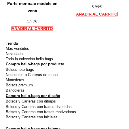
la
la
Porte-monnaie modele en
5,99
€
plusieurs
plusie
page
page
vena
variations.
variat
du
du
5,99
€
Les
Les
produit
produi
options
option
peuvent
peuve
être
être
Tienda
Más vendidos
choisies
choisi
Novedades
sur
sur
Toda la colección hello-bags
Compra hello-bags por producto
la
la
Bolsos tote bags
page
page
Neceseres o Carteras de mano
du
du
Monederos
Bolsos premium
produit
produi
Bandoleras
Compra hello-bags por diseño
Bolsos y Carteras con dibujos
Bolsos y Carteras con frases divertidas
Bolsos y Carteras con frases motivadoras
Bolsos y Carteras con iniciales
Compra hello-bags por idioma