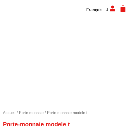
Español
Aller
CA
Français
English
au
contenu
Accueil
/
Porte monnaie
/ Porte-monnaie modele t
Porte-monnaie modele t