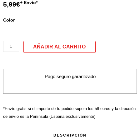
+ Envío*
5,99
€
quantité
Color
de
Porte-
monnaie
modele
t
Pago seguro garantizado
*Envío gratis si el importe de tu pedido supera los 59 euros y la dirección
de envío es la Península (España exclusivamente)
DESCRIPCIÓN