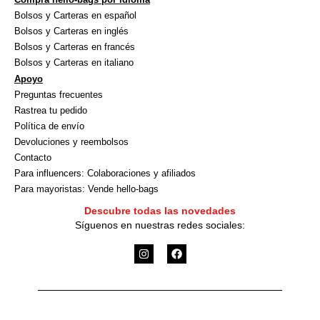
Bolsos y Carteras en español
Bolsos y Carteras en inglés
Bolsos y Carteras en francés
Bolsos y Carteras en italiano
Apoyo
Preguntas frecuentes
Rastrea tu pedido
Política de envío
Devoluciones y reembolsos
Contacto
Para influencers: Colaboraciones y afiliados
Para mayoristas: Vende hello-bags
Descubre todas las novedades
Síguenos en nuestras redes sociales:
I
F
n
a
s
c
t
e
a
b
g
o
r
o