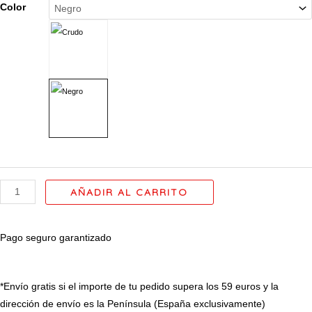
Monederos
Color
mujer
/
Billetero
/
Tarjetero
modelo
inicial
letra
"T"
cantidad
AÑADIR AL CARRITO
Pago seguro garantizado
*Envío gratis si el importe de tu pedido supera los 59 euros y la
dirección de envío es la Península (España exclusivamente)