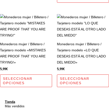
página
de
Este
producto
producto
tiene
múltiples
variantes.
Monederos mujer / Billetero /
Monederos mujer / Billetero /
Las
Tarjetero modelo «MISTAKES
Tarjetero modelo «LO QUE
opciones
ARE PROOF THAT YOU ARE
DESEAS ESTÁ AL OTRO LADO
se
TRYING!»
DEL MIEDO»
pueden
5,99
€
5,99
€
elegir
en
SELECCIONAR
SELECCIONAR
OPCIONES
OPCIONES
la
página
de
Tienda
producto
Más vendidos