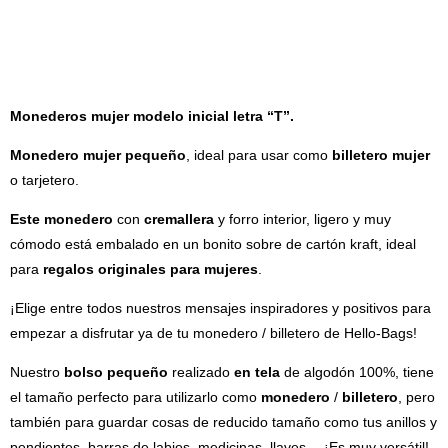
DESCRIPCIÓN
Monederos mujer modelo inicial letra “T”.
Monedero mujer pequeño
, ideal para usar como
billetero mujer
o tarjetero.
Este monedero
con
cremallera
y forro interior, ligero y muy
cómodo está embalado en un bonito sobre de cartón kraft, ideal
para
regalos originales para mujeres
.
¡Elige entre todos nuestros mensajes inspiradores y positivos para
empezar a disfrutar ya de tu monedero / billetero de Hello-Bags!
Nuestro
bolso pequeño
realizado
en tela
de algodón 100%, tiene
el tamaño perfecto para utilizarlo como
monedero
/
billetero
, pero
también para guardar cosas de reducido tamaño como tus anillos y
pendientes, barras de labios, medicinas, llaves… ¡Es muy versátil!