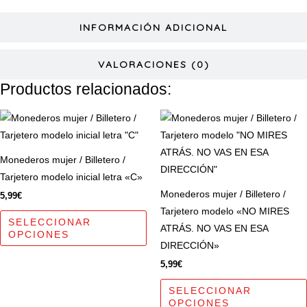
INFORMACIÓN ADICIONAL
VALORACIONES (0)
Productos relacionados:
Este
producto
tiene
Monederos mujer / Billetero /
múltiples
Tarjetero modelo inicial letra «C»
variantes.
Monederos mujer / Billetero /
5,99
€
Las
Tarjetero modelo «NO MIRES
opciones
SELECCIONAR
ATRÁS. NO VAS EN ESA
OPCIONES
se
DIRECCIÓN»
pueden
5,99
€
elegir
en
SELECCIONAR
OPCIONES
la