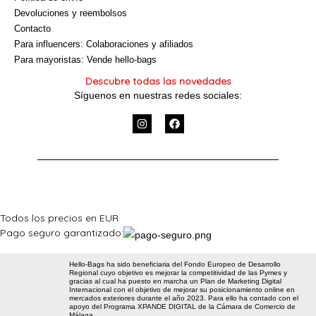
Devoluciones y reembolsos
Contacto
Para influencers: Colaboraciones y afiliados
Para mayoristas: Vende hello-bags
Descubre todas las novedades
Síguenos en nuestras redes sociales:
I
F
n
a
s
c
t
e
a
b
g
o
r
o
a
k
m
Todos los precios en EUR
Pago seguro garantizado:
Hello-Bags ha sido beneficiaria del Fondo Europeo de Desarrollo
Regional cuyo objetivo es mejorar la competitividad de las Pymes y
gracias al cual ha puesto en marcha un Plan de Marketing Digital
Internacional con el objetivo de mejorar su posicionamiento online en
mercados exteriores durante el año 2023. Para ello ha contado con el
apoyo del Programa XPANDE DIGITAL de la Cámara de Comercio de
Málaga.