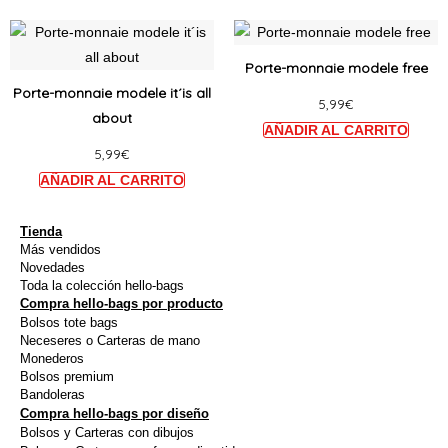
être
être
Ce
Ce
choisies
choisi
produit
produi
Porte-monnaie modele free
sur
sur
a
a
Porte-monnaie modele it´is all
la
la
5,99
€
plusieurs
plusie
about
page
page
variations.
variat
du
du
5,99
€
Les
Les
produit
produi
options
option
peuvent
peuve
être
être
Tienda
Más vendidos
choisies
choisi
Novedades
sur
sur
Toda la colección hello-bags
Compra hello-bags por producto
la
la
Bolsos tote bags
page
page
Neceseres o Carteras de mano
du
du
Monederos
Bolsos premium
produit
produi
Bandoleras
Compra hello-bags por diseño
Bolsos y Carteras con dibujos