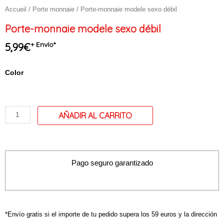
Accueil
/
Porte monnaie
/ Porte-monnaie modele sexo débil
Porte-monnaie modele sexo débil
+ Envío*
5,99
€
quantité
Color
de
Porte-
monnaie
modele
sexo
débil
Pago seguro garantizado
*Envío gratis si el importe de tu pedido supera los 59 euros y la dirección