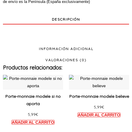
de envío es la Península (España exclusivamente)
DESCRIPCIÓN
INFORMACIÓN ADICIONAL
VALORACIONES (0)
Productos relacionados:
Ce
Ce
produit
produi
a
a
Porte-monnaie modele si no
Porte-monnaie modele believe
plusieurs
plusie
aporta
5,99
€
variations.
variat
5,99
€
Les
Les
options
option
peuvent
peuve