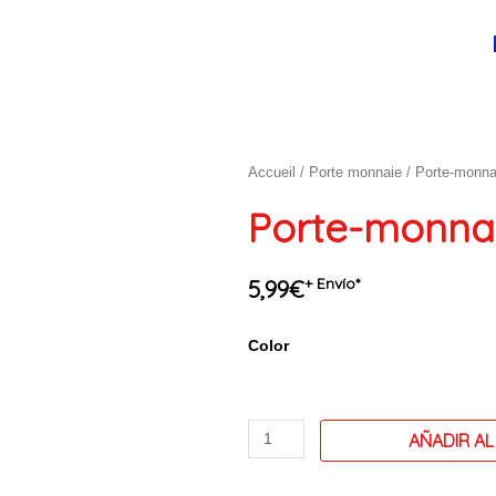
Accueil
/
Porte monnaie
/ Porte-monna
Porte-monna
+ Envío*
5,99
€
quantité
Color
de
Porte-
monnaie
modele
N