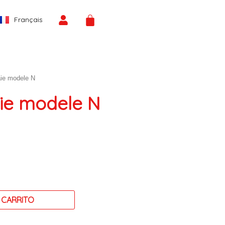
Español
CART
Français
English
ie modele N
ie modele N