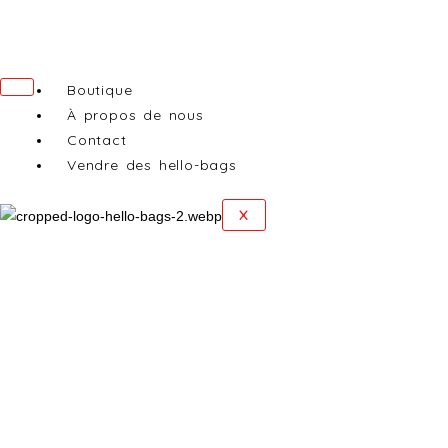
Aller
au
contenu
Boutique
À propos de nous
Contact
Vendre des hello-bags
X