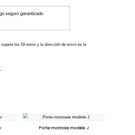
go seguro garantizado
o supera los 59 euros y la dirección de envío es la
Ce
Ce
produit
produit
v
Porte-monnaie modele J
a
a