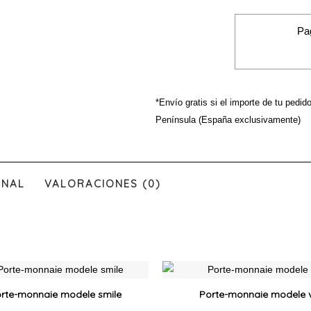
Pa
*Envío gratis si el importe de tu pedid
Península (España exclusivamente)
ONAL
VALORACIONES (0)
Ce
produit
rte-monnaie modele smile
Porte-monnaie modele 
a