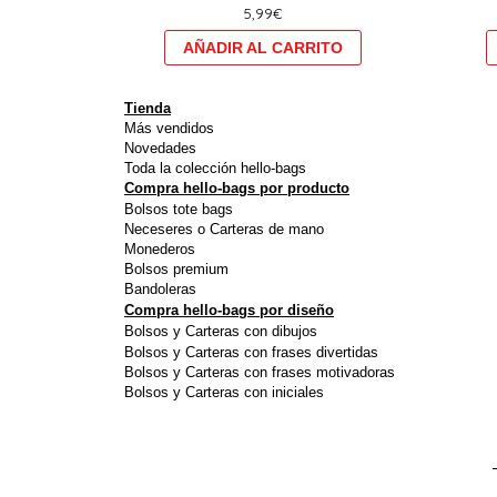
5,99
€
plusieurs
variations.
Les
options
Tienda
peuvent
Más vendidos
Novedades
être
Toda la colección hello-bags
choisies
Compra hello-bags por producto
Bolsos tote bags
sur
Neceseres o Carteras de mano
la
Monederos
page
Bolsos premium
Bandoleras
du
Compra hello-bags por diseño
produit
Bolsos y Carteras con dibujos
Bolsos y Carteras con frases divertidas
Bolsos y Carteras con frases motivadoras
Bolsos y Carteras con iniciales