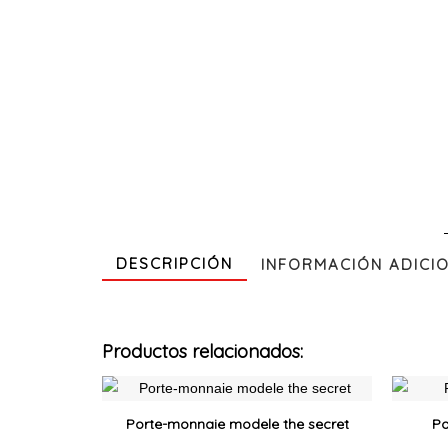
DESCRIPCIÓN
INFORMACIÓN ADICI
Productos relacionados:
Ce
produit
Porte-monnaie modele the secret
Po
a