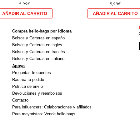
5,99
€
5,99
€
plusieurs
variations.
Les
options
Compra hello-bags por idioma
peuvent
Bolsos y Carteras en español
être
Bolsos y Carteras en inglés
choisies
Bolsos y Carteras en francés
Bolsos y Carteras en italiano
sur
Apoyo
la
Preguntas frecuentes
page
Rastrea tu pedido
du
Política de envío
produit
Devoluciones y reembolsos
Contacto
Para influencers: Colaboraciones y afiliados
Para mayoristas: Vende hello-bags