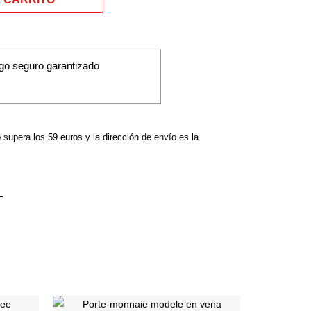
go seguro garantizado
o supera los 59 euros y la dirección de envío es la
Ce
Ce