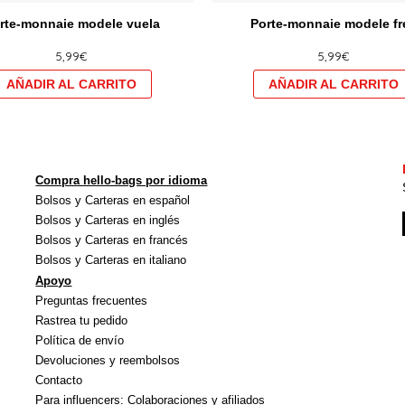
produit
rte-monnaie modele vuela
Porte-monnaie modele fr
a
5,99
€
5,99
€
plusieurs
variations.
Les
options
peuvent
être
Compra hello-bags por idioma
choisies
Bolsos y Carteras en español
sur
Bolsos y Carteras en inglés
la
Bolsos y Carteras en francés
Bolsos y Carteras en italiano
page
Apoyo
du
Preguntas frecuentes
produit
Rastrea tu pedido
Política de envío
Devoluciones y reembolsos
Contacto
Para influencers: Colaboraciones y afiliados