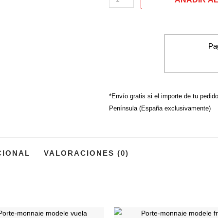
modele
Love
barks
Pa
*Envío gratis si el importe de tu pedid
Península (España exclusivamente)
CIONAL
VALORACIONES (0)
Ce