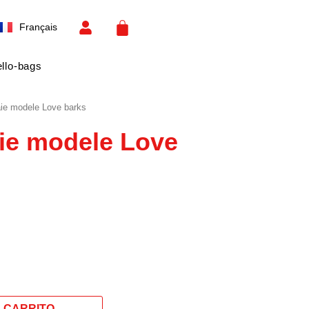
Español
CART
Français
English
llo-bags
ie modele Love barks
ie modele Love