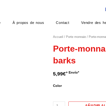
e
À propos de nous
Contact
Vendre des he
Accueil
/
Porte monnaie
/ Porte-monna
Porte-monna
barks
+ Envío*
5,99
€
quantité
Color
de
Porte-
monnaie