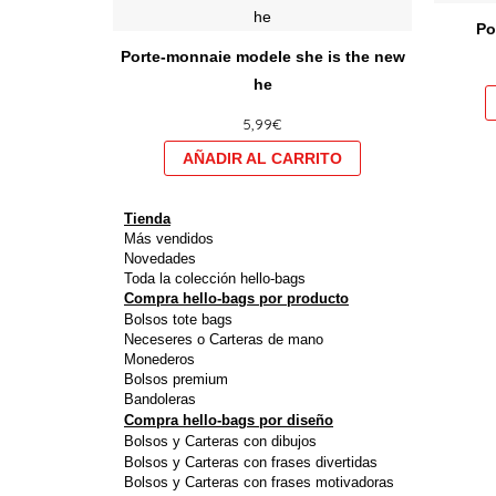
produit
Po
a
Porte-monnaie modele she is the new
plusieurs
he
variations.
5,99
€
Les
options
peuvent
être
Tienda
choisies
Más vendidos
Novedades
sur
Toda la colección hello-bags
la
Compra hello-bags por producto
Bolsos tote bags
page
Neceseres o Carteras de mano
du
Monederos
produit
Bolsos premium
Bandoleras
Compra hello-bags por diseño
Bolsos y Carteras con dibujos
Bolsos y Carteras con frases divertidas
Bolsos y Carteras con frases motivadoras