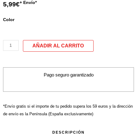
+ Envío*
5,99
€
quantité
Color
de
Porte-
monnaie
modele
P
Pago seguro garantizado
*Envío gratis si el importe de tu pedido supera los 59 euros y la dirección
de envío es la Península (España exclusivamente)
DESCRIPCIÓN