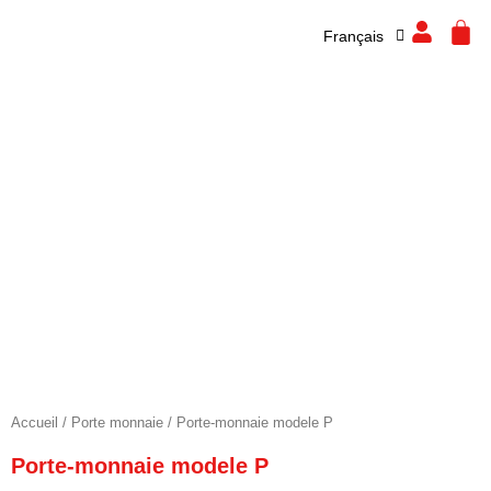
Español
Aller
CA
Français
English
au
contenu
Accueil
/
Porte monnaie
/ Porte-monnaie modele P
Porte-monnaie modele P