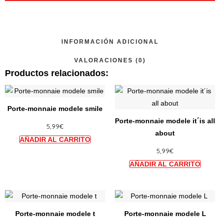
INFORMACIÓN ADICIONAL
VALORACIONES (0)
Productos relacionados:
Ce
Ce
produit
produi
Porte-monnaie modele smile
a
a
Porte-monnaie modele it´is all
5,99
€
plusieurs
plusie
about
variations.
variat
5,99
€
Les
Les
options
option
peuvent
peuve
être
être
Ce
Ce
choisies
choisi
produit
produi
sur
sur
Porte-monnaie modele t
Porte-monnaie modele L
a
a