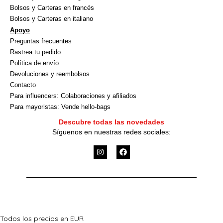
Bolsos y Carteras en francés
Bolsos y Carteras en italiano
Apoyo
Preguntas frecuentes
Rastrea tu pedido
Política de envío
Devoluciones y reembolsos
Contacto
Para influencers: Colaboraciones y afiliados
Para mayoristas: Vende hello-bags
Descubre todas las novedades
Síguenos en nuestras redes sociales:
I
F
n
a
s
c
t
e
a
b
g
o
r
o
a
k
m
Todos los precios en EUR