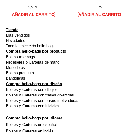
la
la
5,99
€
5,99
€
plusieurs
plusie
page
page
variations.
variat
du
du
Les
Les
produit
produi
options
option
Tienda
Más vendidos
peuvent
peuve
Novedades
être
être
Toda la colección hello-bags
Compra hello-bags por producto
choisies
choisi
Bolsos tote bags
sur
sur
Neceseres o Carteras de mano
la
la
Monederos
Bolsos premium
page
page
Bandoleras
du
du
Compra hello-bags por diseño
produit
produi
Bolsos y Carteras con dibujos
Bolsos y Carteras con frases divertidas
Bolsos y Carteras con frases motivadoras
Bolsos y Carteras con iniciales
Compra hello-bags por idioma
Bolsos y Carteras en español
Bolsos y Carteras en inglés