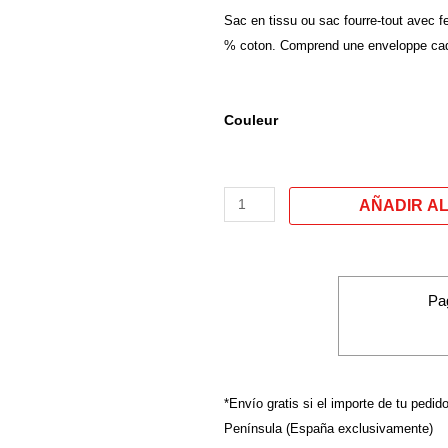
Sac en tissu ou sac fourre-tout avec fe
% coton. Comprend une enveloppe cad
quantité
Couleur
de
Fourre
tout
modèle :
«
LA
CURVA
Pa
MAS
BONITA
ES
LA
*Envío gratis si el importe de tu pedid
DE
Península (España exclusivamente)
TU