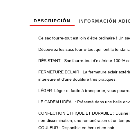
DESCRIPCIÓN
INFORMACIÓN ADI
Ce sac fourre-tout est loin d’être ordinaire ! Un sa
Découvrez les sacs fourre-tout qui font la tendanc
RÉSISTANT : Sac fourre-tout d’extérieur 100 % co
FERMETURE ÉCLAIR : La fermeture éclair extérieur
intérieure et d’une doublure très pratiques.
LÉGER :Léger et facile à transporter, vous pourr
LE CADEAU IDÉAL : Présenté dans une belle envelop
CONFECTION ÉTHIQUE ET DURABILE : L’usine hello-ba
non-discrimination, une rémunération et un temps de
COULEUR : Disponible en écru et en noir.