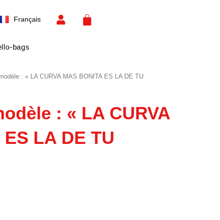
Español
CART
Français
English
llo-bags
t modèle : « LA CURVA MAS BONITA ES LA DE TU
modèle : « LA CURVA
 ES LA DE TU