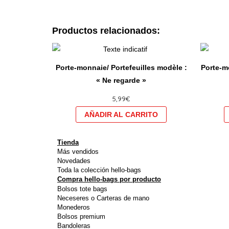
Productos relacionados:
Ce
produit
Porte-monnaie/ Portefeuilles modèle :
Porte-mo
a
« Ne regarde »
plusieurs
5,99
€
variations.
Les
options
peuvent
Tienda
être
Más vendidos
Novedades
choisies
Toda la colección hello-bags
sur
Compra hello-bags por producto
Bolsos tote bags
la
Neceseres o Carteras de mano
page
Monederos
du
Bolsos premium
Bandoleras
produit