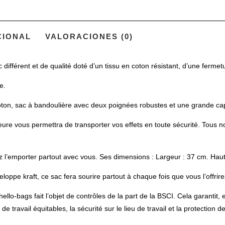
SONRISA
»
CIONAL
VALORACIONES (0)
c différent et de qualité doté d’un tissu en coton résistant, d’une fermet
e.
ton, sac à bandoulière avec deux poignées robustes et une grande capa
e vous permettra de transporter vos effets en toute sécurité. Tous no
ez l’emporter partout avec vous. Ses dimensions : Largeur : 37 cm. Ha
pe kraft, ce sac fera sourire partout à chaque fois que vous l’offrire
gs fait l’objet de contrôles de la part de la BSCI. Cela garantit, ent
 travail équitables, la sécurité sur le lieu de travail et la protection d