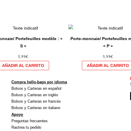
Ce
produit
nnaie/ Portefeuilles modèle : «
Porte-monnaie/ Portefeuilles 
a
S »
« P »
plusieurs
5,99
€
5,99
€
variations.
Les
options
peuvent
Compra hello-bags por idioma
être
Bolsos y Carteras en español
choisies
Bolsos y Carteras en inglés
sur
Bolsos y Carteras en francés
Bolsos y Carteras en italiano
la
Apoyo
page
Preguntas frecuentes
du
Rastrea tu pedido
produit