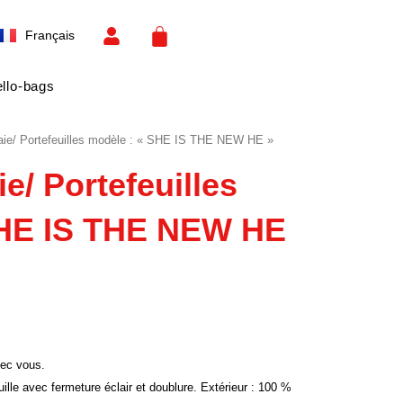
Español
CART
Français
English
llo-bags
aie/ Portefeuilles modèle : « SHE IS THE NEW HE »
e/ Portefeuilles
SHE IS THE NEW HE
vec vous.
uille avec fermeture éclair et doublure. Extérieur : 100 %