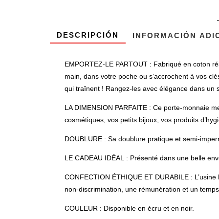
DESCRIPCIÓN
INFORMACIÓN ADI
EMPORTEZ-LE PARTOUT : Fabriqué en coton résistan
main, dans votre poche ou s’accrochent à vos clés.
qui traînent ! Rangez-les avec élégance dans un s
LA DIMENSION PARFAITE : Ce porte-monnaie mesure 
cosmétiques, vos petits bijoux, vos produits d’hyg
DOUBLURE : Sa doublure pratique et semi-impermé
LE CADEAU IDÉAL : Présenté dans une belle envelop
CONFECTION ÉTHIQUE ET DURABILE : L’usine hello-ba
non-discrimination, une rémunération et un temps de
COULEUR : Disponible en écru et en noir.