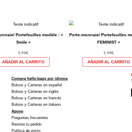
Ce
produit
nnaie/ Portefeuilles modèle : «
Porte-monnaie/ Portefeuilles m
a
Smile »
FEMINIST »
plusieurs
5,99
€
5,99
€
variations.
Les
options
peuvent
Compra hello-bags por idioma
être
Bolsos y Carteras en español
choisies
Bolsos y Carteras en inglés
sur
Bolsos y Carteras en francés
Bolsos y Carteras en italiano
la
Apoyo
page
Preguntas frecuentes
du
Rastrea tu pedido
produit
Política de envío