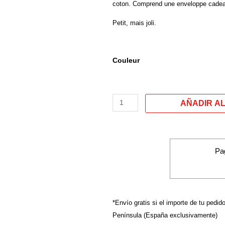
coton. Comprend une enveloppe cadeau
Petit, mais joli.
quantité
Couleur
de
Porte-
monnaie/
Portefeuilles
modèle :
«
SHE
Pa
IS
THE
NEW
HE
*Envío gratis si el importe de tu pedid
»
Península (España exclusivamente)