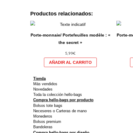
Productos relacionados:
Ce
produit
Porte-monnaie/ Portefeuilles modèle : «
Porte-mo
a
the secret »
plusieurs
5,99
€
variations.
Les
options
peuvent
Tienda
être
Más vendidos
Novedades
choisies
Toda la colección hello-bags
sur
Compra hello-bags por producto
Bolsos tote bags
la
Neceseres o Carteras de mano
page
Monederos
du
Bolsos premium
Bandoleras
produit
Compra hello-bags por diseño