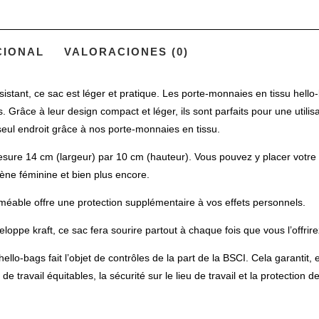
CIONAL
VALORACIONES (0)
t, ce sac est léger et pratique. Les porte-monnaies en tissu hello-b
 Grâce à leur design compact et léger, ils sont parfaits pour une utili
eul endroit grâce à nos porte-monnaies en tissu.
14 cm (largeur) par 10 cm (hauteur). Vous pouvez y placer votre arge
iène féminine et bien plus encore.
able offre une protection supplémentaire à vos effets personnels.
pe kraft, ce sac fera sourire partout à chaque fois que vous l’offrire
gs fait l’objet de contrôles de la part de la BSCI. Cela garantit, ent
 travail équitables, la sécurité sur le lieu de travail et la protection d