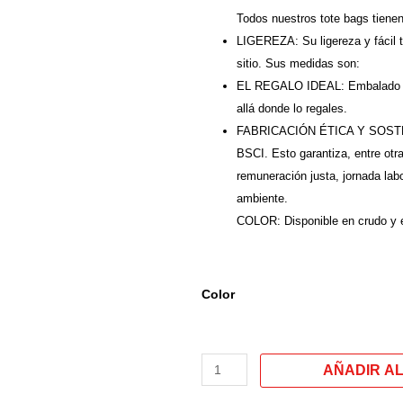
Todos nuestros tote bags tienen a
LIGEREZA: Su ligereza y fácil t
sitio. Sus medidas son:
EL REGALO IDEAL: Embalado en u
allá donde lo regales.
FABRICACIÓN ÉTICA Y SOSTENIB
BSCI. Esto garantiza, entre otra
remuneración justa, jornada labo
ambiente.
COLOR: Disponible en crudo y 
Tote
Color
bag.
Bolso
grande
modelo