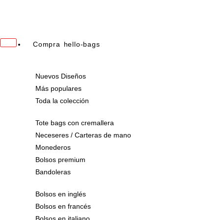
Ir
al
contenido
Compra hello-bags
Nuevos Diseños
Más populares
Toda la colección
Tote bags con cremallera
Neceseres / Carteras de mano
Monederos
Bolsos premium
Bandoleras
Bolsos en inglés
Bolsos en francés
Bolsos en italiano