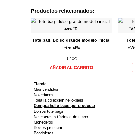
Productos relacionados:
Este
producto
tiene
Tote bag. Bolso grande modelo inicial
Tot
múltiples
letra «R»
«W
variantes.
9,50
€
Las
opciones
se
pueden
Tienda
elegir
Más vendidos
Novedades
en
Toda la colección hello-bags
la
Compra hello-bags por producto
Bolsos tote bags
página
Neceseres o Carteras de mano
de
Monederos
producto
Bolsos premium
Bandoleras