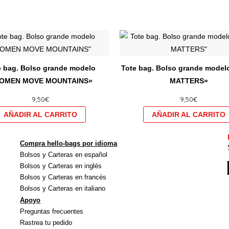
Este
producto
tiene
e bag. Bolso grande modelo
Tote bag. Bolso grande mode
múltiples
OMEN MOVE MOUNTAINS»
MATTERS»
variantes.
9,50
€
9,50
€
Las
opciones
se
pueden
Compra hello-bags por idioma
elegir
Bolsos y Carteras en español
en
Bolsos y Carteras en inglés
la
Bolsos y Carteras en francés
Bolsos y Carteras en italiano
página
Apoyo
de
Preguntas frecuentes
producto
Rastrea tu pedido