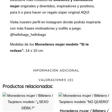
mujer
originales y divertidos, inspiradores y positivos,
para ti o para hacer un regalo súper original
AQUI
Visita nuestro perfil en instagram donde podrás inspirarte
con más frases motivadoras y outfits a juego.
@hellobags_hellobags
Medidas de los
Monederos mujer modelo “Si te
rodeas”.
14 x 10 cm.
INFORMACIÓN ADICIONAL
VALORACIONES (0)
Productos relacionados:
Este
Este
producto
produ
tiene
tiene
Monederos mujer / Billetero /