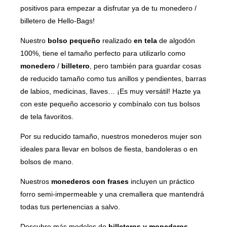
positivos para empezar a disfrutar ya de tu monedero /
billetero de Hello-Bags!
Nuestro
bolso pequeño
realizado
en tela
de algodón
100%, tiene el tamaño perfecto para utilizarlo como
monedero
/
billetero
, pero también para guardar cosas
de reducido tamaño como tus anillos y pendientes, barras
de labios, medicinas, llaves… ¡Es muy versátil! Hazte ya
con este pequeño accesorio y combínalo con tus bolsos
de tela favoritos.
Por su reducido tamaño, nuestros monederos mujer son
ideales para llevar en bolsos de fiesta, bandoleras o en
bolsos de mano.
Nuestros
monederos con frases
incluyen un práctico
forro semi-impermeable y una cremallera que mantendrá
todas tus pertenencias a salvo.
Descubre más modelos de
billeteros y monederos