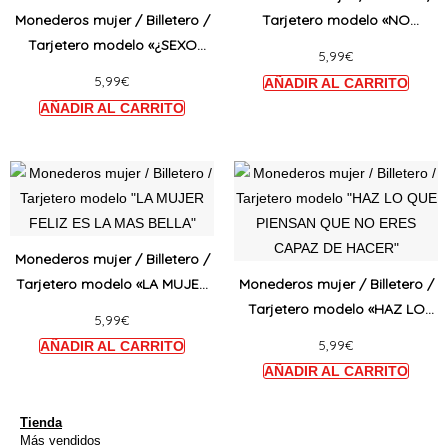
múltiples
múltip
Monederos mujer / Billetero /
Tarjetero modelo «NO
variantes.
varian
Tarjetero modelo «¿SEXO
QUIERO»
5,99
€
Las
Las
DÉBIL?»
5,99
€
opciones
opcio
se
se
pueden
puede
elegir
elegir
Este
Este
en
en
producto
produ
la
la
tiene
tiene
página
págin
múltiples
múltip
Monederos mujer / Billetero /
de
de
variantes.
varian
Tarjetero modelo «LA MUJER
Monederos mujer / Billetero /
producto
produ
Las
Las
FELIZ ES LA MAS BELLA»
Tarjetero modelo «HAZ LO
5,99
€
opciones
opcio
QUE PIENSAN QUE NO ERES
5,99
€
se
se
CAPAZ DE HACER»
pueden
puede
elegir
elegir
en
en
Tienda
Más vendidos
la
la