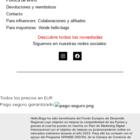
Política de envío
Devoluciones y reembolsos
Contacto
Para influencers: Colaboraciones y afiliados
Para mayoristas: Vende hello-bags
Descubre todas las novedades
Síguenos en nuestras redes sociales:
I
F
n
a
s
c
t
e
a
b
g
o
r
o
a
k
m
Todos los precios en EUR
Pago seguro garantizado:
Hello-Bags ha sido beneficiaria del Fondo Europeo de Desarrollo
Regional cuyo objetivo es mejorar la competitividad de las Pymes y
gracias al cual ha puesto en marcha un Plan de Marketing Digital
Internacional con el objetivo de mejorar su posicionamiento online en
mercados exteriores durante el año 2023. Para ello ha contado con el
apoyo del Programa XPANDE DIGITAL de la Cámara de Comercio de