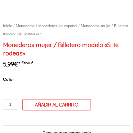
Inicio
/
Monederos
/
Monederos en español
/ Monederos mujer / Billetero
modelo «Si te rodeas»
Monederos mujer / Billetero modelo «Si te
rodeas»
+ Envío*
5,99
€
Monederos
Color
mujer
/
Billetero
modelo
"Si
te
rodeas"
Pago seguro garantizado