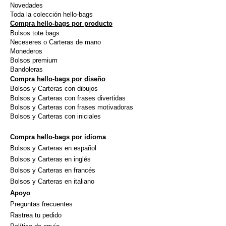
Novedades
página
págin
Toda la colección hello-bags
Compra hello-bags por producto
de
de
Bolsos tote bags
producto
produ
Neceseres o Carteras de mano
Monederos
Bolsos premium
Bandoleras
Compra hello-bags por diseño
Bolsos y Carteras con dibujos
Bolsos y Carteras con frases divertidas
Bolsos y Carteras con frases motivadoras
Bolsos y Carteras con iniciales
Compra hello-bags por idioma
Bolsos y Carteras en español
Bolsos y Carteras en inglés
Bolsos y Carteras en francés
Bolsos y Carteras en italiano
Apoyo
Preguntas frecuentes
Rastrea tu pedido