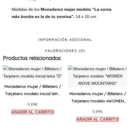
Medidas de los
Monederos mujer modelo “La curva
más bonita es la de tu sonrisa”.
14 x 10 cm.
INFORMACIÓN ADICIONAL
VALORACIONES (0)
Productos relacionados:
Este
Este
producto
produ
tiene
tiene
Monederos mujer / Billetero /
múltiples
múltip
Tarjetero modelo inicial letra
Monederos mujer / Billetero /
variantes.
varian
«D»
Tarjetero modelo «WOMEN
5,99
€
Las
Las
MOVE MOUNTAINS»
5,99
€
opciones
opcio
se
se
pueden
puede