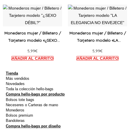
elegir
elegir
Este
Este
en
en
producto
produ
la
la
tiene
tiene
página
págin
múltiples
múltip
Monederos mujer / Billetero /
Monederos mujer / Billetero /
de
de
variantes.
varian
Tarjetero modelo «¿SEXO
Tarjetero modelo «LA
producto
produ
Las
Las
DÉBIL?»
ELEGANCIA NO ENVEJECE»
5,99
€
5,99
€
opciones
opcio
se
se
pueden
puede
elegir
elegir
Tienda
Más vendidos
en
en
Novedades
la
la
Toda la colección hello-bags
Compra hello-bags por producto
página
págin
Bolsos tote bags
de
de
Neceseres o Carteras de mano
producto
produ
Monederos
Bolsos premium
Bandoleras
Compra hello-bags por diseño