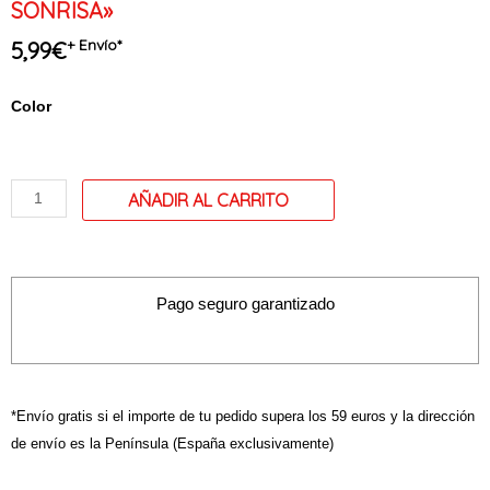
SONRISA»
+ Envío*
5,99
€
Monederos
Color
mujer
/
Billetero
/
Tarjetero
modelo
"LA
Pago seguro garantizado
CURVA
MAS
BONITA
ES
*Envío gratis si el importe de tu pedido supera los 59 euros y la dirección
LA
de envío es la Península (España exclusivamente)
DE
TU