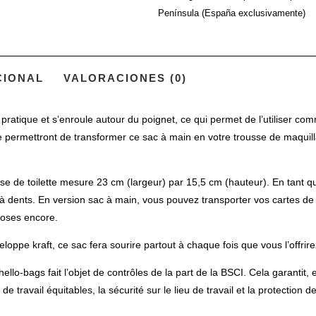
»
Península (España exclusivamente)
CIONAL
VALORACIONES (0)
atique et s’enroule autour du poignet, ce qui permet de l’utiliser com
e permettront de transformer ce sac à main en votre trousse de maquil
 de toilette mesure 23 cm (largeur) par 15,5 cm (hauteur). En tant q
à dents. En version sac à main, vous pouvez transporter vos cartes de cr
choses encore.
pe kraft, ce sac fera sourire partout à chaque fois que vous l’offrire
gs fait l’objet de contrôles de la part de la BSCI. Cela garantit, ent
 travail équitables, la sécurité sur le lieu de travail et la protection d