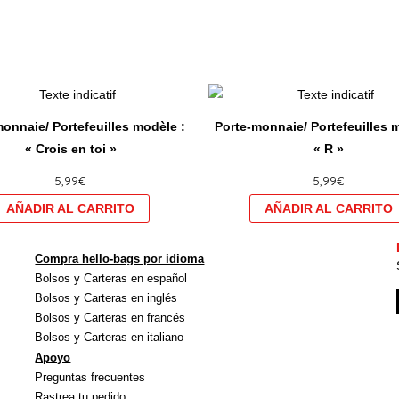
Ce
produit
onnaie/ Portefeuilles modèle :
Porte-monnaie/ Portefeuilles 
a
« Crois en toi »
« R »
plusieurs
5,99
€
5,99
€
variations.
Les
options
peuvent
Compra hello-bags por idioma
être
Bolsos y Carteras en español
choisies
Bolsos y Carteras en inglés
sur
Bolsos y Carteras en francés
Bolsos y Carteras en italiano
la
Apoyo
page
Preguntas frecuentes
du
Rastrea tu pedido