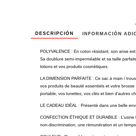
DESCRIPCIÓN
INFORMACIÓN ADI
POLYVALENCE : En coton résistant, son anse est pr
Sa doublure semi-imperméable et sa taille parfait
lotions et vos produits cosmétiques.
LA DIMENSION PARFAITE : Ce sac à main / trousse
vos produits de beauté essentiels et votre brosse 
portable, vos lunettes, vos clés et bien d’autres 
LE CADEAU IDÉAL : Présenté dans une belle envelop
CONFECTION ÉTHIQUE ET DURABILE : L’usine hello-ba
non-discrimination, une rémunération et un temps de