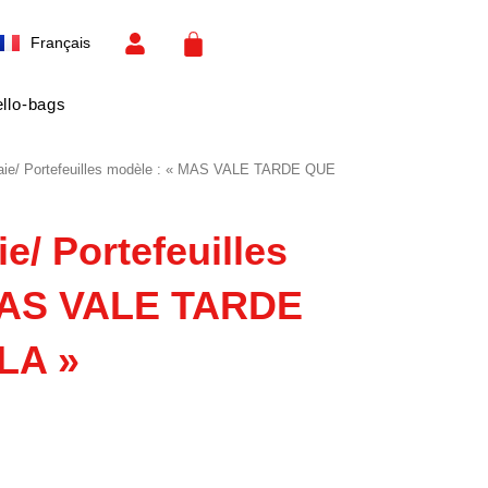
Español
CART
Français
English
llo-bags
aie/ Portefeuilles modèle : « MAS VALE TARDE QUE
e/ Portefeuilles
MAS VALE TARDE
LA »