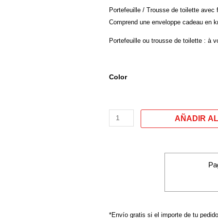
Portefeuille / Trousse de toilette avec
Comprend une enveloppe cadeau en kr
Portefeuille ou trousse de toilette : à v
quantité
Color
de
Porte-
monnaie/
Portefeuilles
modèle :
«
MAS
Pa
VALE
TARDE
QUE
SENCILLA
*Envío gratis si el importe de tu pedid