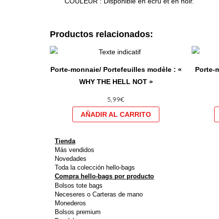
COULEUR : Disponible en écru et en noir.
Productos relacionados:
Ce
produit
Porte-monnaie/ Portefeuilles modèle : «
Porte-m
a
WHY THE HELL NOT »
plusieurs
5,99
€
variations.
Les
options
peuvent
Tienda
être
Más vendidos
Novedades
choisies
Toda la colección hello-bags
sur
Compra hello-bags por producto
Bolsos tote bags
la
Neceseres o Carteras de mano
page
Monederos
du
Bolsos premium