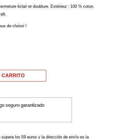
 fermeture éclair et doublure. Extérieur : 100 % coton.
aft.
ous de choisir !
go seguro garantizado
o supera los 59 euros y la dirección de envío es la