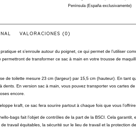
ERES
Península (España exclusivamente)
CAPAZ
DE
HACER»
ONAL
VALORACIONES (0)
atique et s’enroule autour du poignet, ce qui permet de l’utiliser com
e permettront de transformer ce sac à main en votre trousse de maquil
 de toilette mesure 23 cm (largeur) par 15,5 cm (hauteur). En tant q
à dents. En version sac à main, vous pouvez transporter vos cartes de cr
choses encore.
pe kraft, ce sac fera sourire partout à chaque fois que vous l’offrire
gs fait l’objet de contrôles de la part de la BSCI. Cela garantit, ent
 travail équitables, la sécurité sur le lieu de travail et la protection d