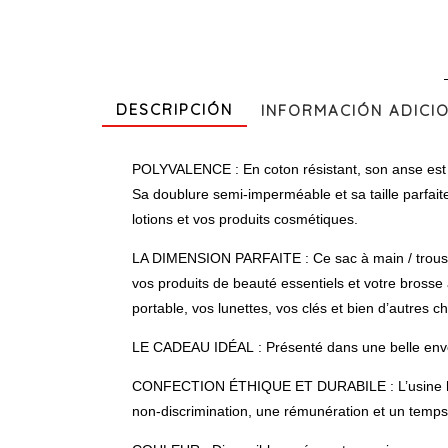
DESCRIPCIÓN
INFORMACIÓN ADICI
POLYVALENCE : En coton résistant, son anse est pr
Sa doublure semi-imperméable et sa taille parfait
lotions et vos produits cosmétiques.
LA DIMENSION PARFAITE : Ce sac à main / trousse
vos produits de beauté essentiels et votre brosse 
portable, vos lunettes, vos clés et bien d’autres 
LE CADEAU IDÉAL : Présenté dans une belle envelop
CONFECTION ÉTHIQUE ET DURABILE : L’usine hello-ba
non-discrimination, une rémunération et un temps de