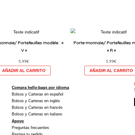
Ce
produit
onnaie/ Portefeuilles modèle : «
Porte-monnaie/ Portefeuilles m
a
V »
« R »
plusieurs
5,99
€
5,99
€
variations.
Les
options
peuvent
Compra hello-bags por idioma
être
Bolsos y Carteras en español
choisies
Bolsos y Carteras en inglés
sur
Bolsos y Carteras en francés
Bolsos y Carteras en italiano
la
Apoyo
page
Preguntas frecuentes
du
Rastrea tu pedido