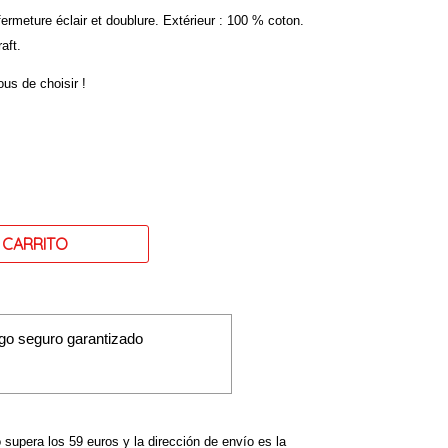
 fermeture éclair et doublure. Extérieur : 100 % coton.
aft.
ous de choisir !
go seguro garantizado
o supera los 59 euros y la dirección de envío es la