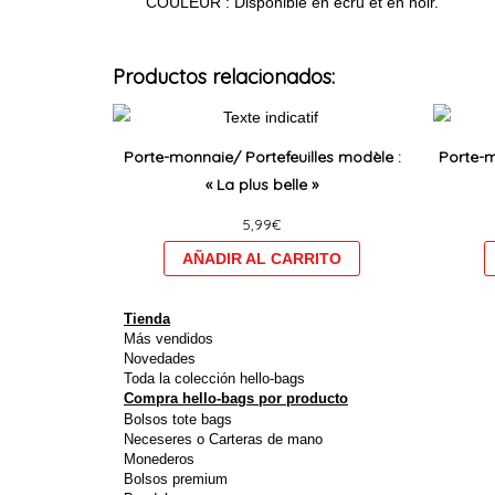
COULEUR : Disponible en écru et en noir.
Productos relacionados:
Ce
produit
Porte-monnaie/ Portefeuilles modèle :
Porte-m
a
« La plus belle »
plusieurs
5,99
€
variations.
Les
options
peuvent
Tienda
être
Más vendidos
Novedades
choisies
Toda la colección hello-bags
sur
Compra hello-bags por producto
Bolsos tote bags
la
Neceseres o Carteras de mano
page
Monederos
du
Bolsos premium