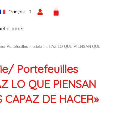
Español
CART
Français
English
hello-bags
aie/ Portefeuilles modèle : « HAZ LO QUE PIENSAN QUE
e/ Portefeuilles
HAZ LO QUE PIENSAN
S CAPAZ DE HACER»