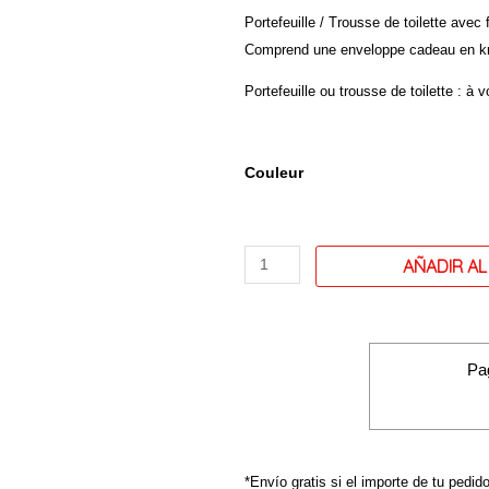
Portefeuille / Trousse de toilette avec
Comprend une enveloppe cadeau en kr
Portefeuille ou trousse de toilette : à v
quantité
Couleur
de
Porte-
monnaie/
Portefeuilles
modèle :
« HAZ
LO
Pa
QUE
PIENSAN
QUE
NO
*Envío gratis si el importe de tu pedid