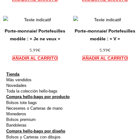
options
option
peuvent
peuve
Ce
Ce
être
être
produit
produi
choisies
choisi
Porte-monnaie/ Portefeuilles
Porte-monnaie/ Portefeuilles
a
a
sur
sur
modèle : « Je ne veux »
modèle : « V »
plusieurs
plusie
la
la
5,99
€
5,99
€
variations.
variat
page
page
Les
Les
du
du
options
option
produit
produi
peuvent
peuve
Tienda
Más vendidos
être
être
Novedades
choisies
choisi
Toda la colección hello-bags
Compra hello-bags por producto
sur
sur
Bolsos tote bags
la
la
Neceseres o Carteras de mano
page
page
Monederos
Bolsos premium
du
du
Bandoleras
produit
produi
Compra hello-bags por diseño
Bolsos y Carteras con dibujos