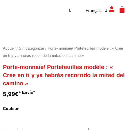
Español
Aller
CA
Français
English
au
contenu
Accueil
/
Sin categorizar
/ Porte-monnaie/ Portefeuilles modèle : « Cree
en ti y ya habrás recorrido la mitad del camino »
Porte-monnaie/ Portefeuilles modèle : «
Cree en ti y ya habrás recorrido la mitad del
camino »
+ Envío*
5,99
€
quantité
Couleur
de
Porte-
monnaie/