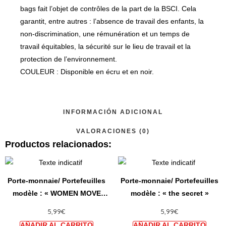
bags fait l’objet de contrôles de la part de la BSCI. Cela
garantit, entre autres : l’absence de travail des enfants, la
non-discrimination, une rémunération et un temps de
travail équitables, la sécurité sur le lieu de travail et la
protection de l’environnement.
COULEUR : Disponible en écru et en noir.
INFORMACIÓN ADICIONAL
VALORACIONES (0)
Productos relacionados:
Ce
Ce
produit
produi
Porte-monnaie/ Portefeuilles
Porte-monnaie/ Portefeuilles
a
a
modèle : « WOMEN MOVE
modèle : « the secret »
plusieurs
plusie
MOUNTAINS »
5,99
€
5,99
€
variations.
variat
Les
Les