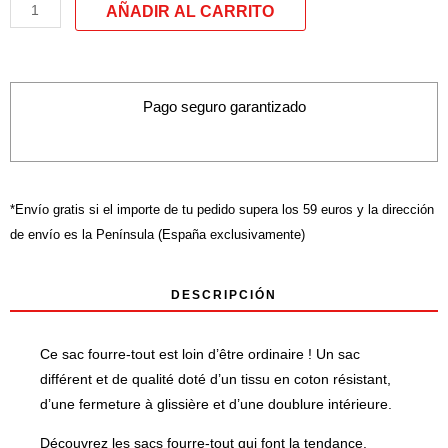
Portefeuilles
modèle :
«
Cree
Pago seguro garantizado
en
ti
y
ya
*Envío gratis si el importe de tu pedido supera los 59 euros y la dirección
habrás
de envío es la Península (España exclusivamente)
recorrido
la
DESCRIPCIÓN
mitad
del
camino
Ce sac fourre-tout est loin d’être ordinaire ! Un sac
»
différent et de qualité doté d’un tissu en coton résistant,
d’une fermeture à glissière et d’une doublure intérieure.
Découvrez les sacs fourre-tout qui font la tendance.