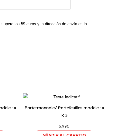
o supera los 59 euros y la dirección de envío es la
Ce
Ce
produit
produit
dèle : «
Porte-monnaie/ Portefeuilles modèle : «
a
a
K »
plusieurs
plusieurs
5,99
€
variations.
variations.
Les
Les