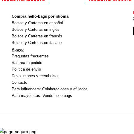
options
peuvent
Compra hello-bags por idioma
être
Bolsos y Carteras en español
choisies
Bolsos y Carteras en inglés
sur
Bolsos y Carteras en francés
Bolsos y Carteras en italiano
la
Apoyo
page
Preguntas frecuentes
du
Rastrea tu pedido
produit
Política de envío
Devoluciones y reembolsos
Contacto
Para influencers: Colaboraciones y afiliados
Para mayoristas: Vende hello-bags