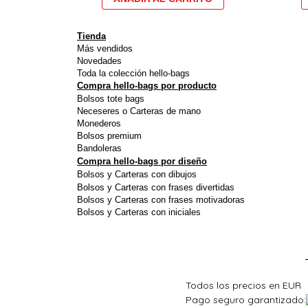
options
peuvent
Tienda
être
Más vendidos
Novedades
choisies
Toda la colección hello-bags
sur
Compra hello-bags por producto
Bolsos tote bags
la
Neceseres o Carteras de mano
page
Monederos
du
Bolsos premium
Bandoleras
produit
Compra hello-bags por diseño
Bolsos y Carteras con dibujos
Bolsos y Carteras con frases divertidas
Bolsos y Carteras con frases motivadoras
Bolsos y Carteras con iniciales
Todos los precios en EUR
Pago seguro garantizado: