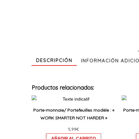
DESCRIPCIÓN
INFORMACIÓN ADICI
Productos relacionados:
Ce
produit
Porte-monnaie/ Portefeuilles modèle : «
Porte-m
a
WORK SMARTER NOT HARDER »
plusieurs
5,99
€
variations.
Les