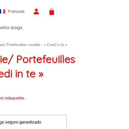
Español
CART
Français
English
hello-bags
e/ Portefeuilles modèle : « Credi in te »
e/ Portefeuilles
di in te »
et indisponible.
go seguro garantizado