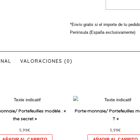
*Envío gratis si el importe de tu pedid
Península (España exclusivamente)
ONAL
VALORACIONES (0)
Ce
produit
onnaie/ Portefeuilles modèle : «
Porte-monnaie/ Portefeuilles mo
a
the secret »
T »
plusieurs
5,99
€
5,99
€
variations.
Les