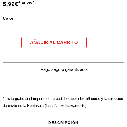
+ Envío*
5,99
€
quantité
Color
de
Porte-
monnaie
modele
L
Pago seguro garantizado
*Envío gratis si el importe de tu pedido supera los 59 euros y la dirección
de envío es la Península (España exclusivamente)
DESCRIPCIÓN