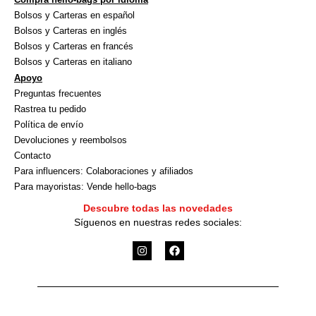
Bolsos y Carteras en español
Bolsos y Carteras en inglés
Bolsos y Carteras en francés
Bolsos y Carteras en italiano
Apoyo
Preguntas frecuentes
Rastrea tu pedido
Política de envío
Devoluciones y reembolsos
Contacto
Para influencers: Colaboraciones y afiliados
Para mayoristas: Vende hello-bags
Descubre todas las novedades
Síguenos en nuestras redes sociales:
I
F
n
a
s
c
t
e
a
b
g
o
r
o