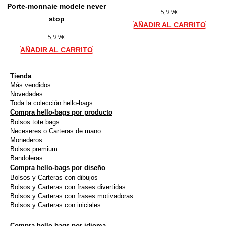
la
la
Porte-monnaie modele never
5,99
€
plusieurs
plusie
page
page
stop
variations.
variat
du
du
5,99
€
Les
Les
produit
produi
options
option
peuvent
peuve
être
être
Tienda
Más vendidos
choisies
choisi
Novedades
sur
sur
Toda la colección hello-bags
Compra hello-bags por producto
la
la
Bolsos tote bags
page
page
Neceseres o Carteras de mano
du
du
Monederos
Bolsos premium
produit
produi
Bandoleras
Compra hello-bags por diseño
Bolsos y Carteras con dibujos
Bolsos y Carteras con frases divertidas
Bolsos y Carteras con frases motivadoras
Bolsos y Carteras con iniciales
Compra hello-bags por idioma