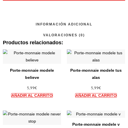
INFORMACIÓN ADICIONAL
VALORACIONES (0)
Productos relacionados:
Ce
Ce
produit
produi
a
a
Porte-monnaie modele
Porte-monnaie modele tus
plusieurs
plusie
believe
alas
variations.
variat
5,99
€
5,99
€
Les
Les
options
option
peuvent
peuve
être
être
Ce
Ce
choisies
choisi
produit
produi
sur
sur
Porte-monnaie modele v
a
a