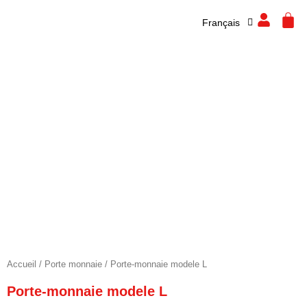
Español
Aller
CA
Français
English
au
contenu
Accueil
/
Porte monnaie
/ Porte-monnaie modele L
Porte-monnaie modele L