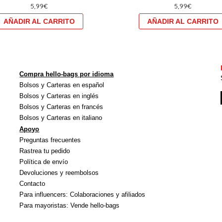
5,99
€
5,99
€
plusieurs
variations.
Les
options
peuvent
être
Compra hello-bags por idioma
choisies
Bolsos y Carteras en español
sur
Bolsos y Carteras en inglés
la
Bolsos y Carteras en francés
Bolsos y Carteras en italiano
page
Apoyo
du
Preguntas frecuentes
produit
Rastrea tu pedido
Política de envío
Devoluciones y reembolsos
Contacto
Para influencers: Colaboraciones y afiliados
Para mayoristas: Vende hello-bags