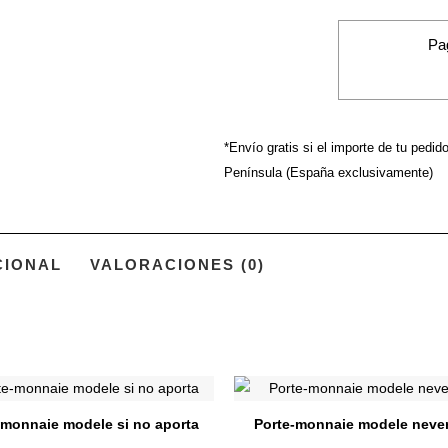
Pa
*Envío gratis si el importe de tu pedid
Península (España exclusivamente)
CIONAL
VALORACIONES (0)
Ce
produit
-monnaie modele si no aporta
Porte-monnaie modele never
a