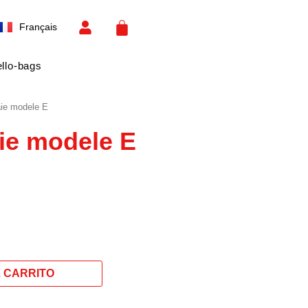
Español
CART
Français
English
llo-bags
ie modele E
ie modele E