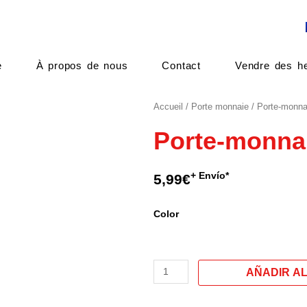
e
À propos de nous
Contact
Vendre des he
Accueil
/
Porte monnaie
/ Porte-monna
Porte-monna
+ Envío*
5,99
€
quantité
Color
de
Porte-
monnaie
modele
E