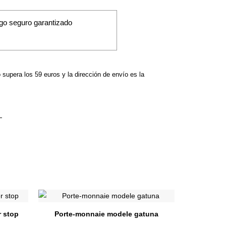
go seguro garantizado
o supera los 59 euros y la dirección de envío es la
Ce
Ce
produit
produit
 stop
Porte-monnaie modele gatuna
a
a