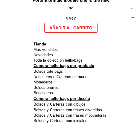
Porte-monnaie modele she is the new
plusieurs
he
variations.
5,99
€
Les
options
peuvent
être
Tienda
choisies
Más vendidos
Novedades
sur
Toda la colección hello-bags
la
Compra hello-bags por producto
Bolsos tote bags
page
Neceseres o Carteras de mano
du
Monederos
produit
Bolsos premium
Bandoleras
Compra hello-bags por diseño
Bolsos y Carteras con dibujos
Bolsos y Carteras con frases divertidas
Bolsos y Carteras con frases motivadoras
Bolsos y Carteras con iniciales