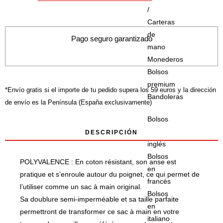
/
:
Carteras
« LA
de
CURVA
Pago seguro garantizado
mano
MAS
Monederos
BONITA
Bolsos
ES
premium
LA
*Envío gratis si el importe de tu pedido supera los 59 euros y la dirección
Bandoleras
DE
de envío es la Península (España exclusivamente)
TU
Bolsos
SONRISA
en
DESCRIPCIÓN
»
inglés
Bolsos
POLYVALENCE : En coton résistant, son anse est
en
pratique et s’enroule autour du poignet, ce qui permet de
francés
l’utiliser comme un sac à main original.
Bolsos
Sa doublure semi-imperméable et sa taille parfaite
en
permettront de transformer ce sac à main en votre
italiano