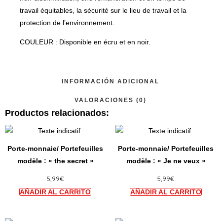
travail équitables, la sécurité sur le lieu de travail et la
protection de l’environnement.
COULEUR : Disponible en écru et en noir.
INFORMACIÓN ADICIONAL
VALORACIONES (0)
Productos relacionados:
Ce
Ce
produit
produi
Porte-monnaie/ Portefeuilles
Porte-monnaie/ Portefeuilles
a
a
modèle : « the secret »
modèle : « Je ne veux »
plusieurs
plusie
5,99
€
5,99
€
variations.
variat
Les
Les
options
option
peuvent
peuve