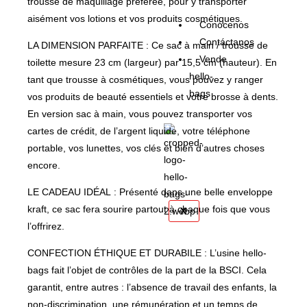
trousse de maquillage préférée, pour y transporter
aisément vos lotions et vos produits cosmétiques.
Conócenos
Contáctanos
LA DIMENSION PARFAITE : Ce sac à main / trousse de
Vende
toilette mesure 23 cm (largeur) par 15,5 cm (hauteur). En
hello-
tant que trousse à cosmétiques, vous pouvez y ranger
bags
vos produits de beauté essentiels et votre brosse à dents.
En version sac à main, vous pouvez transporter vos
cartes de crédit, de l’argent liquide, votre téléphone
portable, vos lunettes, vos clés et bien d’autres choses
encore.
LE CADEAU IDÉAL : Présenté dans une belle enveloppe
kraft, ce sac fera sourire partout à chaque fois que vous
X
l’offrirez.
CONFECTION ÉTHIQUE ET DURABILE : L’usine hello-
bags fait l’objet de contrôles de la part de la BSCI. Cela
garantit, entre autres : l’absence de travail des enfants, la
non-discrimination, une rémunération et un temps de