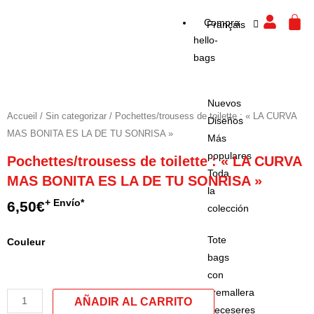
Español
Aller
CA
Compra
Français
English
au
hello-
contenu
bags
Nuevos
Accueil
/
Sin categorizar
/ Pochettes/trousess de toilette : « LA CURVA
Diseños
MAS BONITA ES LA DE TU SONRISA »
Más
populares
Pochettes/trousess de toilette : « LA CURVA
Toda
MAS BONITA ES LA DE TU SONRISA »
la
+ Envío*
6,50
€
colección
Tote
quantité
Couleur
bags
de
con
Pochettes/trousess
cremallera
de
Neceseres
toilette