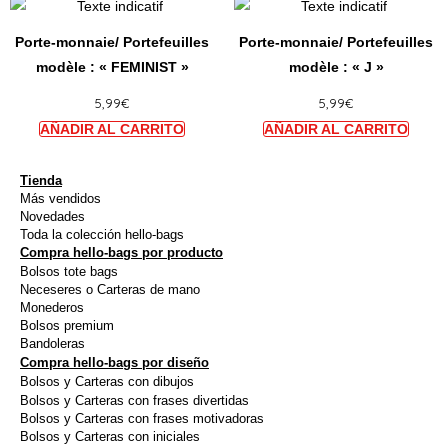
Ce
Ce
être
être
produit
produi
choisies
choisi
Porte-monnaie/ Portefeuilles
Porte-monnaie/ Portefeuilles
a
a
sur
sur
modèle : « FEMINIST »
modèle : « J »
plusieurs
plusie
la
la
5,99
€
5,99
€
variations.
variat
page
page
Les
Les
du
du
options
option
produit
produi
peuvent
peuve
Tienda
Más vendidos
être
être
Novedades
choisies
choisi
Toda la colección hello-bags
Compra hello-bags por producto
sur
sur
Bolsos tote bags
la
la
Neceseres o Carteras de mano
page
page
Monederos
Bolsos premium
du
du
Bandoleras
produit
produi
Compra hello-bags por diseño
Bolsos y Carteras con dibujos
Bolsos y Carteras con frases divertidas
Bolsos y Carteras con frases motivadoras
Bolsos y Carteras con iniciales