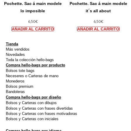
la
la
Pochette. Sac á main modele
Pochette. Sac á main modele
plusieurs
plusie
page
page
lo imposible
it´s all about
variations.
variat
du
du
6,50
€
6,50
€
Les
Les
produit
produi
options
option
peuvent
peuve
être
être
Tienda
Más vendidos
choisies
choisi
Novedades
sur
sur
Toda la colección hello-bags
Compra hello-bags por producto
la
la
Bolsos tote bags
page
page
Neceseres o Carteras de mano
du
du
Monederos
Bolsos premium
produit
produi
Bandoleras
Compra hello-bags por diseño
Bolsos y Carteras con dibujos
Bolsos y Carteras con frases divertidas
Bolsos y Carteras con frases motivadoras
Bolsos y Carteras con iniciales
Compra hello-bags por idioma