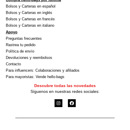
Bolsos y Carteras en español
Bolsos y Carteras en inglés
Bolsos y Carteras en francés
Bolsos y Carteras en italiano
Apoyo
Preguntas frecuentes
Rastrea tu pedido
Política de envío
Devoluciones y reembolsos
Contacto
Para influencers: Colaboraciones y afiliados
Para mayoristas: Vende hello-bags
Descubre todas las novedades
Síguenos en nuestras redes sociales:
I
F
n
a
s
c
t
e
a
b
g
o
r
o