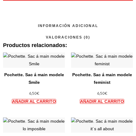
INFORMACIÓN ADICIONAL
VALORACIONES (0)
Productos relacionados:
Ce
Ce
produit
produi
a
a
Pochette. Sac á main modele
Pochette. Sac á main modele
plusieurs
plusie
Smile
feminist
variations.
variat
6,50
€
6,50
€
Les
Les
options
option
peuvent
peuve
être
être
Ce
Ce
choisies
choisi
produit
produi
sur
sur
a
a