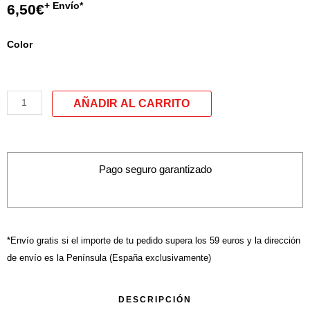
+ Envío*
6,50
€
quantité
Color
de
Pochette.
Sac
á
main
modele
C
Pago seguro garantizado
*Envío gratis si el importe de tu pedido supera los 59 euros y la dirección
de envío es la Península (España exclusivamente)
DESCRIPCIÓN