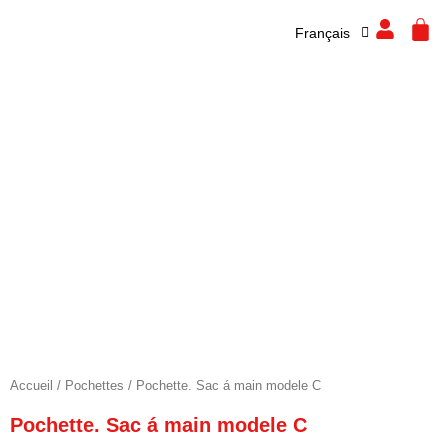
Español
Aller
CA
Français
English
au
contenu
Accueil
/
Pochettes
/ Pochette. Sac á main modele C
Pochette. Sac á main modele C