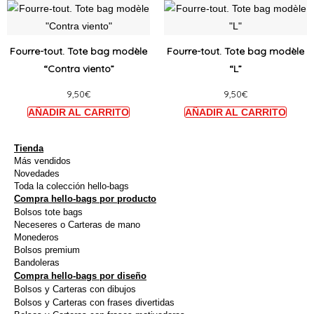
Ce
Ce
choisies
choisi
produit
produi
sur
sur
a
a
Fourre-tout. Tote bag modèle
Fourre-tout. Tote bag modèle
la
la
plusieurs
plusie
“Contra viento”
“L”
page
page
variations.
variat
du
du
9,50
€
9,50
€
Les
Les
produit
produi
options
option
peuvent
peuve
être
être
Tienda
Más vendidos
choisies
choisi
Novedades
sur
sur
Toda la colección hello-bags
Compra hello-bags por producto
la
la
Bolsos tote bags
page
page
Neceseres o Carteras de mano
du
du
Monederos
Bolsos premium
produit
produi
Bandoleras
Compra hello-bags por diseño
Bolsos y Carteras con dibujos
Bolsos y Carteras con frases divertidas