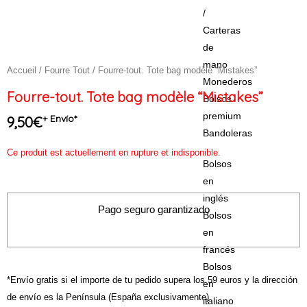
/
Carteras
de
mano
Accueil
/
Fourre Tout
/ Fourre-tout. Tote bag modèle “Mistakes”
Monederos
Fourre-tout. Tote bag modèle “Mistakes”
Bolsos
premium
+ Envío*
9,50
€
Bandoleras
Ce produit est actuellement en rupture et indisponible.
Bolsos
en
inglés
Pago seguro garantizado
Bolsos
en
francés
Bolsos
*Envío gratis si el importe de tu pedido supera los 59 euros y la dirección
en
de envío es la Península (España exclusivamente)
italiano