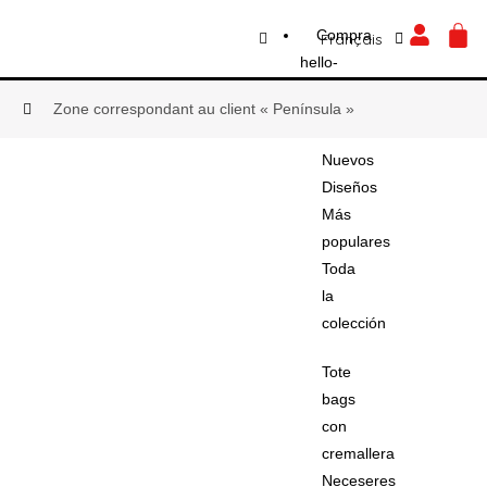
Español
Aller
CA
Compra
Français
English
au
hello-
contenu
bags
Zone correspondant au client « Península »
Nuevos
Diseños
Más
populares
Toda
la
colección
Tote
bags
con
cremallera
Neceseres