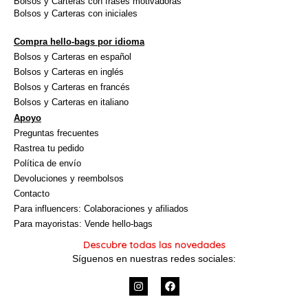
Bolsos y Carteras con frases motivadoras
Bolsos y Carteras con iniciales
Compra hello-bags por idioma
Bolsos y Carteras en español
Bolsos y Carteras en inglés
Bolsos y Carteras en francés
Bolsos y Carteras en italiano
Apoyo
Preguntas frecuentes
Rastrea tu pedido
Política de envío
Devoluciones y reembolsos
Contacto
Para influencers: Colaboraciones y afiliados
Para mayoristas: Vende hello-bags
Descubre todas las novedades
Síguenos en nuestras redes sociales:
I
F
n
a
s
c