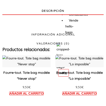
Conócenos
DESCRIPCIÓN
Contáctanos
Vende
hello-
bags
INFORMACIÓN ADICIONAL
VALORACIONES (0)
Productos relacionados:
Ce
Ce
produit
produi
a
a
Fourre-tout. Tote bag modèle
Fourre-tout. Tote bag modèle
X
plusieurs
plusie
“Never stop”
“Lo imposible”
variations.
variat
9,50
€
9,50
€
Les
Les
options
option
peuvent
peuve
être
être