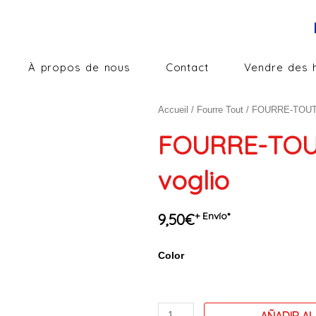
À propos de nous
Contact
Vendre des 
Accueil
/
Fourre Tout
/ FOURRE-TOUT 
FOURRE-TOU
voglio
+ Envío*
9,50
€
quantité
Color
de
FOURRE-
TOUT