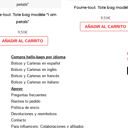
produit
Fourre-tout. Tote bag modèl
a
e-tout. Tote bag modèle “I am
9,50
€
plusieurs
petals”
variations.
9,50
€
Les
options
peuvent
être
Compra hello-bags por idioma
choisies
Bolsos y Carteras en español
sur
Bolsos y Carteras en inglés
la
Bolsos y Carteras en francés
Bolsos y Carteras en italiano
page
Apoyo
du
Preguntas frecuentes
produit
Rastrea tu pedido
Política de envío
Devoluciones y reembolsos
Contacto
Para influencers: Colaboraciones y afiliados