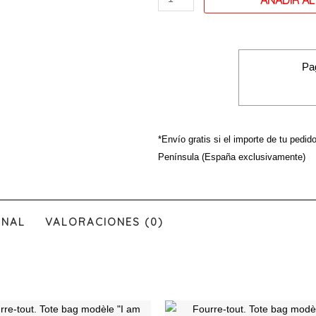
modele
non
voglio
Pa
*Envío gratis si el importe de tu pedid
Península (España exclusivamente)
ONAL
VALORACIONES (0)
Ce