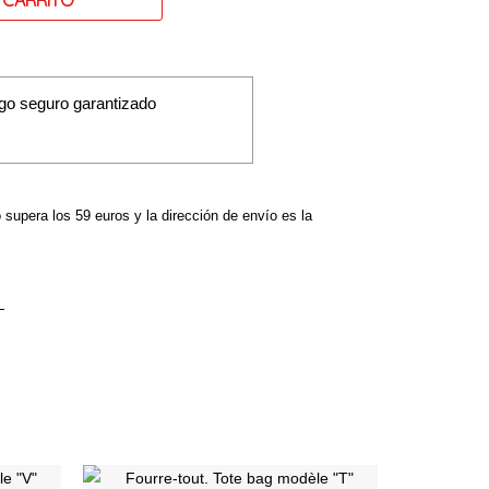
go seguro garantizado
o supera los 59 euros y la dirección de envío es la
Ce
Ce