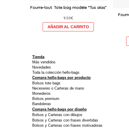
produit
Fourre-tout. Tote bag modèle “Tus alas”
a
Fourr
9,50
€
plusieurs
variations.
Les
options
peuvent
être
Tienda
choisies
Más vendidos
Novedades
sur
Toda la colección hello-bags
la
Compra hello-bags por producto
Bolsos tote bags
page
Neceseres o Carteras de mano
du
Monederos
produit
Bolsos premium
Bandoleras
Compra hello-bags por diseño
Bolsos y Carteras con dibujos
Bolsos y Carteras con frases divertidas
Bolsos y Carteras con frases motivadoras