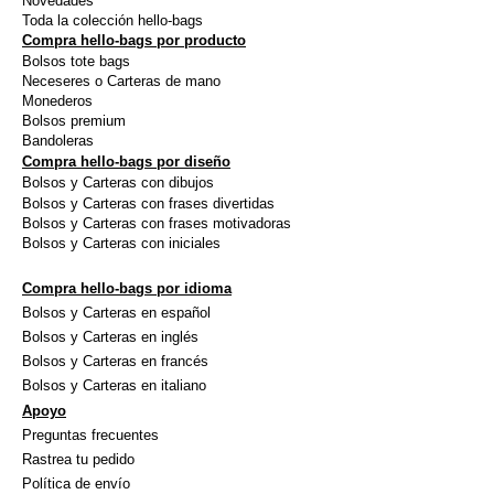
Novedades
la
la
Toda la colección hello-bags
Compra hello-bags por producto
página
págin
Bolsos tote bags
de
de
Neceseres o Carteras de mano
producto
produ
Monederos
Bolsos premium
Bandoleras
Compra hello-bags por diseño
Bolsos y Carteras con dibujos
Bolsos y Carteras con frases divertidas
Bolsos y Carteras con frases motivadoras
Bolsos y Carteras con iniciales
Compra hello-bags por idioma
Bolsos y Carteras en español
Bolsos y Carteras en inglés
Bolsos y Carteras en francés
Bolsos y Carteras en italiano
Apoyo
Preguntas frecuentes
Rastrea tu pedido
Política de envío