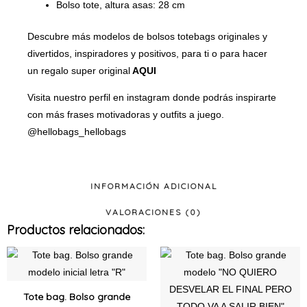
Bolso tote, altura asas: 28 cm
Descubre más modelos de bolsos totebags originales y
divertidos, inspiradores y positivos, para ti o para hacer
un regalo super original
AQUI
Visita nuestro perfil en instagram donde podrás inspirarte
con más frases motivadoras y outfits a juego.
@hellobags_hellobags
INFORMACIÓN ADICIONAL
VALORACIONES (0)
Productos relacionados:
Este
Este
producto
produ
tiene
tiene
Tote bag. Bolso grande
múltiples
múltip