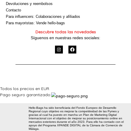
Devoluciones y reembolsos
Contacto
Para influencers: Colaboraciones y afiliados
Para mayoristas: Vende hello-bags
Descubre todas las novedades
Síguenos en nuestras redes sociales:
I
F
n
a
s
c
t
e
a
b
g
o
r
o
a
k
m
Todos los precios en EUR
Pago seguro garantizado:
Hello-Bags ha sido beneficiaria del Fondo Europeo de Desarrollo
Regional cuyo objetivo es mejorar la competitividad de las Pymes y
gracias al cual ha puesto en marcha un Plan de Marketing Digital
Internacional con el objetivo de mejorar su posicionamiento online en
mercados exteriores durante el año 2023. Para ello ha contado con el
apoyo del Programa XPANDE DIGITAL de la Cámara de Comercio de
Málaga.