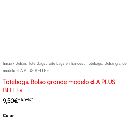
Inicio
/
Bolsos Tote Bags
/
tote bags en francés
/ Totebags. Bolso grande
modelo «LA PLUS BELLE»
Totebags. Bolso grande modelo «LA PLUS
BELLE»
+ Envío*
9,50
€
Totebags.
Color
Bolso
grande