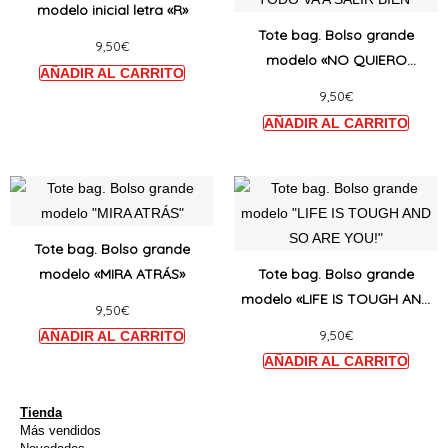
modelo inicial letra «R»
variantes.
varian
Tote bag. Bolso grande
9,50
€
Las
Las
modelo «NO QUIERO
opciones
opcio
DESVELAR EL FINAL PERO
9,50
€
se
se
TODO VA A SALIR BIEN»
pueden
puede
elegir
elegir
en
en
Este
Este
la
la
producto
produ
página
págin
tiene
tiene
Tote bag. Bolso grande
de
de
múltiples
múltip
modelo «MIRA ATRÁS»
Tote bag. Bolso grande
producto
produ
variantes.
varian
modelo «LIFE IS TOUGH AND
9,50
€
Las
Las
SO ARE YOU!»
9,50
€
opciones
opcio
se
se
pueden
puede
elegir
elegir
Tienda
Más vendidos
en
en