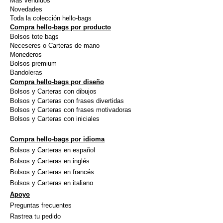
Más vendidos
en
en
Novedades
la
la
Toda la colección hello-bags
Compra hello-bags por producto
página
págin
Bolsos tote bags
de
de
Neceseres o Carteras de mano
producto
produ
Monederos
Bolsos premium
Bandoleras
Compra hello-bags por diseño
Bolsos y Carteras con dibujos
Bolsos y Carteras con frases divertidas
Bolsos y Carteras con frases motivadoras
Bolsos y Carteras con iniciales
Compra hello-bags por idioma
Bolsos y Carteras en español
Bolsos y Carteras en inglés
Bolsos y Carteras en francés
Bolsos y Carteras en italiano
Apoyo
Preguntas frecuentes
Rastrea tu pedido