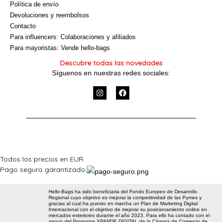
Política de envío
Devoluciones y reembolsos
Contacto
Para influencers: Colaboraciones y afiliados
Para mayoristas: Vende hello-bags
Descubre todas las novedades
Síguenos en nuestras redes sociales:
I
F
n
a
s
c
t
e
a
b
g
o
r
o
a
k
m
Todos los precios en EUR
Pago seguro garantizado:
Hello-Bags ha sido beneficiaria del Fondo Europeo de Desarrollo
Regional cuyo objetivo es mejorar la competitividad de las Pymes y
gracias al cual ha puesto en marcha un Plan de Marketing Digital
Internacional con el objetivo de mejorar su posicionamiento online en
mercados exteriores durante el año 2023. Para ello ha contado con el
apoyo del Programa XPANDE DIGITAL de la Cámara de Comercio de