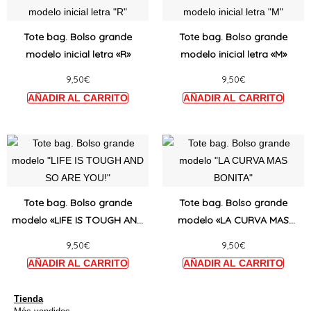
producto
produ
tiene
tiene
Tote bag. Bolso grande
Tote bag. Bolso grande
múltiples
múltip
modelo inicial letra «R»
modelo inicial letra «M»
variantes.
varian
9,50
€
9,50
€
Las
Las
opciones
opcio
se
se
pueden
puede
Este
Este
elegir
elegir
producto
produ
en
en
tiene
tiene
la
la
múltiples
múltip
Tote bag. Bolso grande
Tote bag. Bolso grande
página
págin
variantes.
varian
modelo «LIFE IS TOUGH AND
modelo «LA CURVA MAS
de
de
Las
Las
SO ARE YOU!»
BONITA»
producto
produ
9,50
€
9,50
€
opciones
opcio
se
se
pueden
puede
elegir
elegir
Tienda