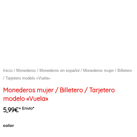
Inicio
/
Monederos
/
Monederos en español
/ Monederos mujer / Billetero
/ Tarjetero modelo «Vuela»
Monederos mujer / Billetero / Tarjetero
modelo «Vuela»
+ Envío*
5,99
€
Monederos
color
mujer