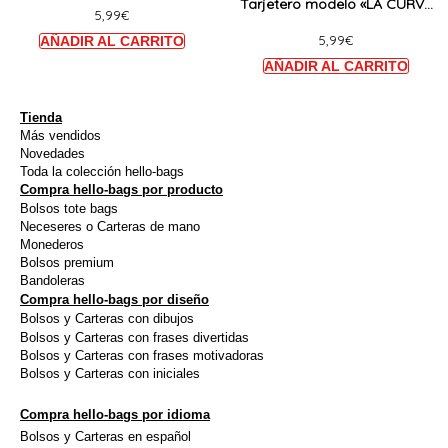
TOUGH AND SO ARE YOU!»
Tarjetero modelo «LA CURVA
5,99
€
opciones
opcio
MAS BONITA ES LA DE TU
5,99
€
se
se
SONRISA»
pueden
puede
elegir
elegir
en
en
Tienda
Más vendidos
la
la
Novedades
página
págin
Toda la colección hello-bags
Compra hello-bags por producto
de
de
Bolsos tote bags
producto
produ
Neceseres o Carteras de mano
Monederos
Bolsos premium
Bandoleras
Compra hello-bags por diseño
Bolsos y Carteras con dibujos
Bolsos y Carteras con frases divertidas
Bolsos y Carteras con frases motivadoras
Bolsos y Carteras con iniciales
Compra hello-bags por idioma
Bolsos y Carteras en español