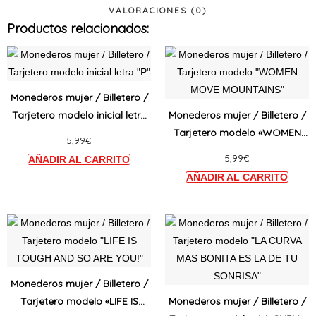
VALORACIONES (0)
Productos relacionados:
Este
Este
producto
produ
tiene
tiene
Monederos mujer / Billetero /
múltiples
múltip
Tarjetero modelo inicial letra
Monederos mujer / Billetero /
variantes.
varian
«P»
Tarjetero modelo «WOMEN
5,99
€
Las
Las
MOVE MOUNTAINS»
5,99
€
opciones
opcio
se
se
pueden
puede
elegir
elegir
Este
Este
en
en
producto
produ
la
la
tiene
tiene
página
págin
múltiples
múltip
Monederos mujer / Billetero /
de
de
variantes.
varian
Tarjetero modelo «LIFE IS
Monederos mujer / Billetero /
producto
produ
Las
Las