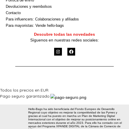
Política de envío
Devoluciones y reembolsos
Contacto
Para influencers: Colaboraciones y afiliados
Para mayoristas: Vende hello-bags
Descubre todas las novedades
Síguenos en nuestras redes sociales:
I
F
n
a
s
c
t
e
a
b
g
o
r
o
a
k
m
Todos los precios en EUR
Pago seguro garantizado:
Hello-Bags ha sido beneficiaria del Fondo Europeo de Desarrollo
Regional cuyo objetivo es mejorar la competitividad de las Pymes y
gracias al cual ha puesto en marcha un Plan de Marketing Digital
Internacional con el objetivo de mejorar su posicionamiento online en
mercados exteriores durante el año 2023. Para ello ha contado con el
apoyo del Programa XPANDE DIGITAL de la Cámara de Comercio de