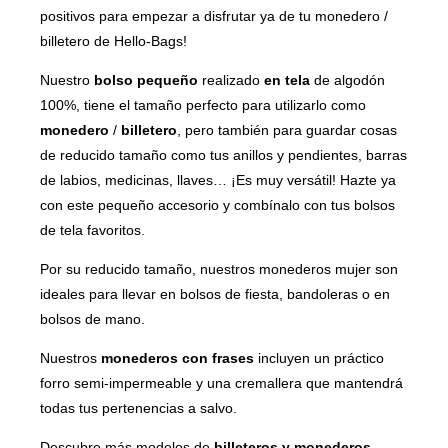
positivos para empezar a disfrutar ya de tu monedero /
billetero de Hello-Bags!
Nuestro
bolso pequeño
realizado
en tela
de algodón
100%, tiene el tamaño perfecto para utilizarlo como
monedero
/
billetero
, pero también para guardar cosas
de reducido tamaño como tus anillos y pendientes, barras
de labios, medicinas, llaves… ¡Es muy versátil! Hazte ya
con este pequeño accesorio y combínalo con tus bolsos
de tela favoritos.
Por su reducido tamaño, nuestros monederos mujer son
ideales para llevar en bolsos de fiesta, bandoleras o en
bolsos de mano.
Nuestros
monederos con frases
incluyen un práctico
forro semi-impermeable y una cremallera que mantendrá
todas tus pertenencias a salvo.
Descubre más modelos de
billeteros y monederos