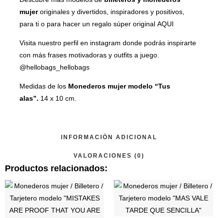
mujer
originales y divertidos, inspiradores y positivos,
para ti o para hacer un regalo súper original
AQUI
Visita nuestro perfil en instagram donde podrás inspirarte
con más frases motivadoras y outfits a juego.
@hellobags_hellobags
Medidas de los
Monederos mujer modelo “Tus
alas”.
14 x 10 cm.
INFORMACIÓN ADICIONAL
VALORACIONES (0)
Productos relacionados:
Este
Este
producto
produ
tiene
tiene