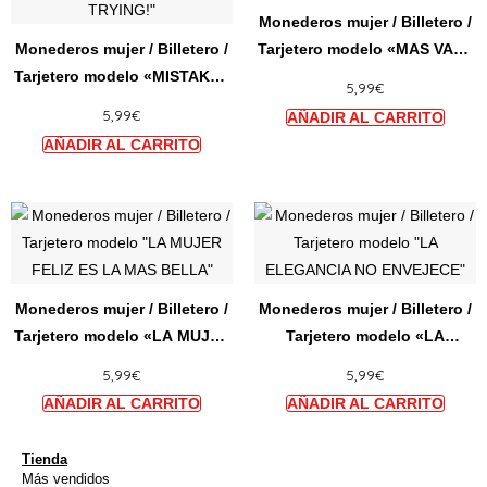
múltiples
múltip
Monederos mujer / Billetero /
variantes.
varian
Monederos mujer / Billetero /
Tarjetero modelo «MAS VALE
Las
Las
Tarjetero modelo «MISTAKES
TARDE QUE SENCILLA»
5,99
€
opciones
opcio
ARE PROOF THAT YOU ARE
5,99
€
se
se
TRYING!»
pueden
puede
elegir
elegir
en
en
Este
Este
la
la
producto
produ
página
págin
tiene
tiene
de
de
múltiples
múltip
producto
produ
Monederos mujer / Billetero /
Monederos mujer / Billetero /
variantes.
varian
Tarjetero modelo «LA MUJER
Tarjetero modelo «LA
Las
Las
FELIZ ES LA MAS BELLA»
ELEGANCIA NO ENVEJECE»
5,99
€
5,99
€
opciones
opcio
se
se
pueden
puede
elegir
elegir
Tienda
Más vendidos
en
en