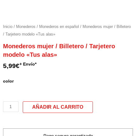
Inicio
/
Monederos
/
Monederos en español
/ Monederos mujer / Billetero
/ Tarjetero modelo «Tus alas»
Monederos mujer / Billetero / Tarjetero
modelo «Tus alas»
+ Envío*
5,99
€
Monederos
color
mujer
/
Billetero
/
Tarjetero
modelo
"Tus
Pago seguro garantizado