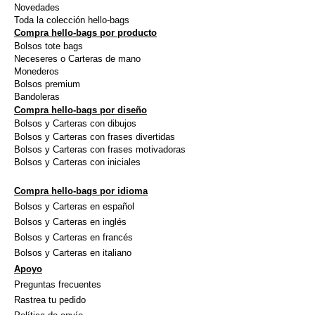
Novedades
la
la
Toda la colección hello-bags
Compra hello-bags por producto
página
págin
Bolsos tote bags
de
de
Neceseres o Carteras de mano
producto
produ
Monederos
Bolsos premium
Bandoleras
Compra hello-bags por diseño
Bolsos y Carteras con dibujos
Bolsos y Carteras con frases divertidas
Bolsos y Carteras con frases motivadoras
Bolsos y Carteras con iniciales
Compra hello-bags por idioma
Bolsos y Carteras en español
Bolsos y Carteras en inglés
Bolsos y Carteras en francés
Bolsos y Carteras en italiano
Apoyo
Preguntas frecuentes
Rastrea tu pedido