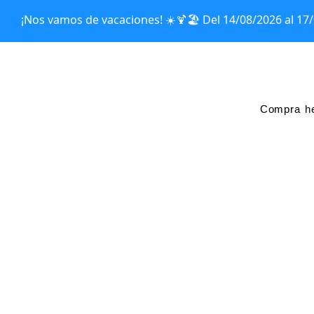
Ir
¡Nos vamos de vacaciones! ☀️🍹🏖️ Del 14/08/2026 al 17
al
contenido
Compra he