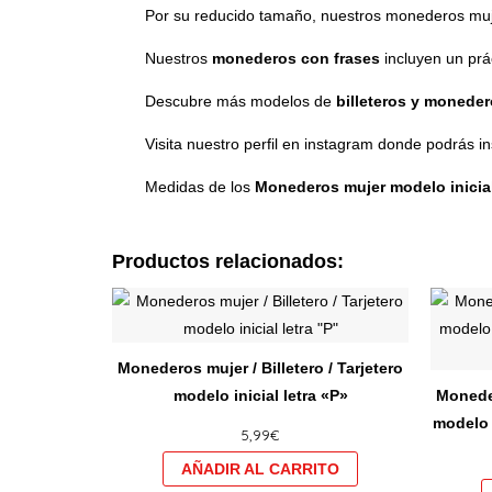
Por su reducido tamaño, nuestros monederos mujer
Nuestros
monederos con frases
incluyen un prá
Descubre más modelos de
billeteros y monede
Visita nuestro perfil en instagram donde podrás i
Medidas de los
Monederos mujer modelo inicial 
Productos relacionados:
Este
producto
tiene
Monederos mujer / Billetero / Tarjetero
múltiples
modelo inicial letra «P»
Moneder
variantes.
modelo
5,99
€
Las
opciones
se