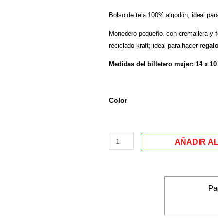
Bolso de tela 100% algodón, ideal par
Monedero pequeño, con cremallera y fo
reciclado kraft; ideal para hacer
regal
Medidas del billetero mujer: 14 x 10
Monederos
Color
mujer
/
Billetero
/
Tarjetero
inicial
letra
Pa
"I"
cantidad