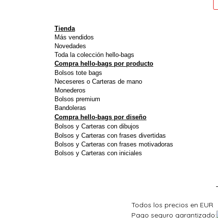
pueden
elegir
Tienda
en
Más vendidos
Novedades
la
Toda la colección hello-bags
página
Compra hello-bags por producto
Bolsos tote bags
de
Neceseres o Carteras de mano
producto
Monederos
Bolsos premium
Bandoleras
Compra hello-bags por diseño
Bolsos y Carteras con dibujos
Bolsos y Carteras con frases divertidas
Bolsos y Carteras con frases motivadoras
Bolsos y Carteras con iniciales
Todos los precios en EUR
Pago seguro garantizado: