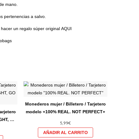
 de mano.
s pertenencias a salvo.
ra hacer un regalo súper original
AQUI
lobags
Este
Este
producto
producto
tiene
tiene
Monederos mujer / Billetero / Tarjetero
múltiples
múltiples
arjetero
modelo «100% REAL. NOT PERFECT»
variantes.
variantes.
GHT, GO
5,99
€
Las
Las
opciones
opciones
se
se