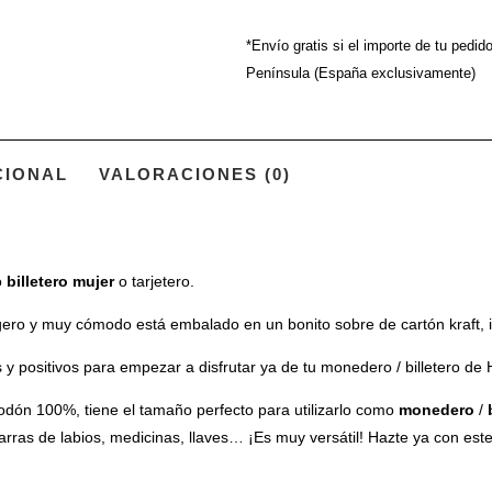
*Envío gratis si el importe de tu pedid
Península (España exclusivamente)
CIONAL
VALORACIONES (0)
o
billetero mujer
o tarjetero.
 ligero y muy cómodo está embalado en un bonito sobre de cartón kraft,
 y positivos para empezar a disfrutar ya de tu monedero / billetero de 
odón 100%, tiene el tamaño perfecto para utilizarlo como
monedero
/
arras de labios, medicinas, llaves… ¡Es muy versátil! Hazte ya con es