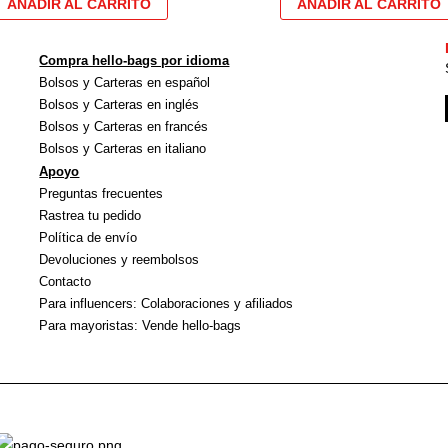
pueden
elegir
Compra hello-bags por idioma
en
Bolsos y Carteras en español
la
Bolsos y Carteras en inglés
página
Bolsos y Carteras en francés
Bolsos y Carteras en italiano
de
Apoyo
producto
Preguntas frecuentes
Rastrea tu pedido
Política de envío
Devoluciones y reembolsos
Contacto
Para influencers: Colaboraciones y afiliados
Para mayoristas: Vende hello-bags