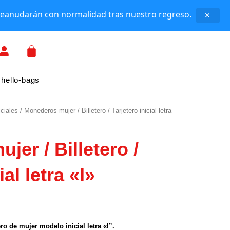
e reanudarán con normalidad tras nuestro regreso.
✕
CART
hello-bags
ciales
/ Monederos mujer / Billetero / Tarjetero inicial letra
er / Billetero /
ial letra «I»
ro de mujer modelo inicial letra «I”.