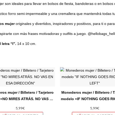
 son ideales para llevar en bolsos de fiesta, bandoleras o en bolsos
ctico forro semi-impermeable y una cremallera que mantendrá todas tu
ros mujer
originales y divertidos, inspiradores y positivos, para ti o pa
nspirarte con más frases motivadoras y outfits a juego.
@hellobags_hel
letra “I”.
14 x 10 cm.
Este
producto
tiene
múltiples
os mujer / Billetero / Tarjetero
Monederos mujer / Billetero / T
variantes.
 «NO MIRES ATRÁS. NO VAS EN
modelo «IF NOTHING GOES RI
Las
ESA DIRECCIÓN»
LEFT»
5,99
€
5,99
€
opciones
se