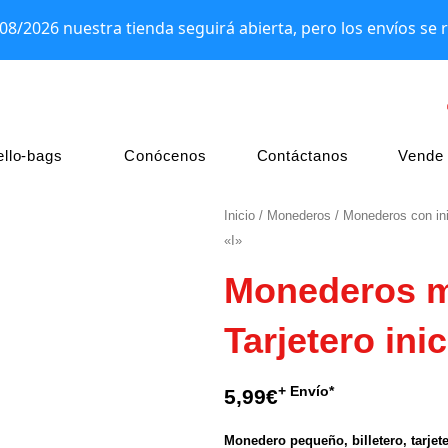
/08/2026 nuestra tienda seguirá abierta, pero los envíos s
llo-bags
Conócenos
Contáctanos
Vende 
Inicio
/
Monederos
/
Monederos con ini
«I»
Monederos muj
Tarjetero inic
+ Envío*
5,99
€
Monedero pequeño, billetero, tarjete