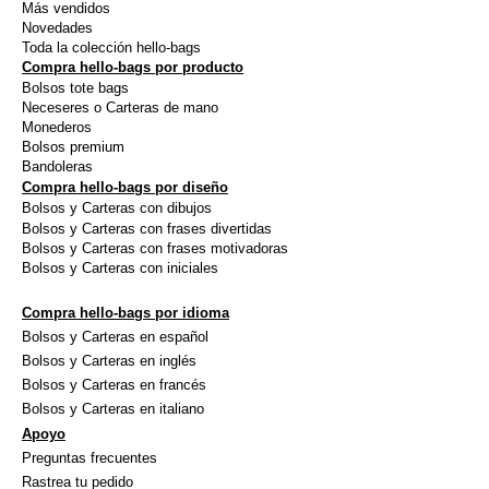
Más vendidos
en
en
Novedades
la
la
Toda la colección hello-bags
Compra hello-bags por producto
página
págin
Bolsos tote bags
de
de
Neceseres o Carteras de mano
producto
produ
Monederos
Bolsos premium
Bandoleras
Compra hello-bags por diseño
Bolsos y Carteras con dibujos
Bolsos y Carteras con frases divertidas
Bolsos y Carteras con frases motivadoras
Bolsos y Carteras con iniciales
Compra hello-bags por idioma
Bolsos y Carteras en español
Bolsos y Carteras en inglés
Bolsos y Carteras en francés
Bolsos y Carteras en italiano
Apoyo
Preguntas frecuentes
Rastrea tu pedido