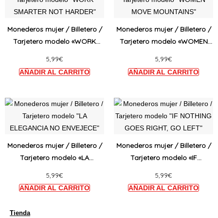
tiene
tiene
múltiples
múltip
Monederos mujer / Billetero /
Monederos mujer / Billetero /
variantes.
varian
Tarjetero modelo «WORK
Tarjetero modelo «WOMEN
Las
Las
SMARTER NOT HARDER»
MOVE MOUNTAINS»
5,99
€
5,99
€
opciones
opcio
se
se
pueden
puede
elegir
elegir
Este
Este
en
en
producto
produ
la
la
tiene
tiene
página
págin
múltiples
múltip
Monederos mujer / Billetero /
Monederos mujer / Billetero /
de
de
variantes.
varian
Tarjetero modelo «LA
Tarjetero modelo «IF
producto
produ
Las
Las
ELEGANCIA NO ENVEJECE»
NOTHING GOES RIGHT, GO
5,99
€
5,99
€
opciones
opcio
LEFT»
se
se
pueden
puede
elegir
elegir
Tienda