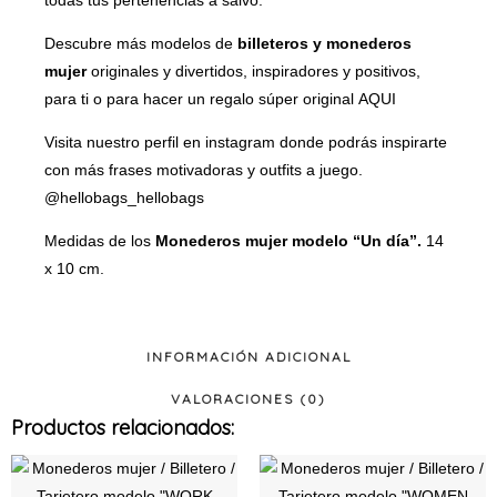
todas tus pertenencias a salvo.
Descubre más modelos de
billeteros y monederos
mujer
originales y divertidos, inspiradores y positivos,
para ti o para hacer un regalo súper original
AQUI
Visita nuestro perfil en instagram donde podrás inspirarte
con más frases motivadoras y outfits a juego.
@hellobags_hellobags
Medidas de los
Monederos mujer modelo “Un día”.
14
x 10 cm.
INFORMACIÓN ADICIONAL
VALORACIONES (0)
Productos relacionados:
Este
Este
producto
produ