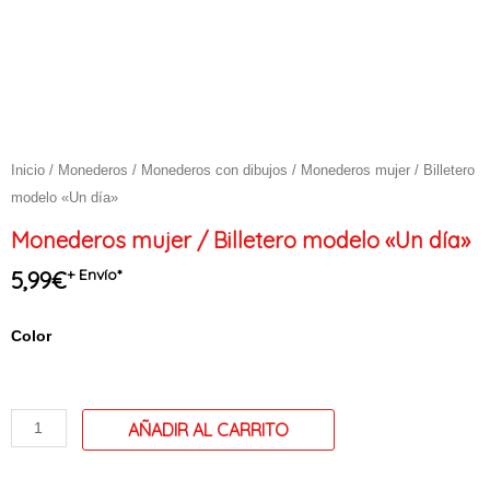
Inicio
/
Monederos
/
Monederos con dibujos
/ Monederos mujer / Billetero
modelo «Un día»
Monederos mujer / Billetero modelo «Un día»
+ Envío*
5,99
€
Monederos
Color
mujer
/
Billetero
modelo
"Un