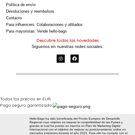
Política de envío
Devoluciones y reembolsos
Contacto
Para influencers: Colaboraciones y afiliados
Para mayoristas: Vende hello-bags
Descubre todas las novedades
Síguenos en nuestras redes sociales:
I
F
n
a
s
c
t
e
a
b
g
o
r
o
a
k
m
Todos los precios en EUR
Pago seguro garantizado:
Hello-Bags ha sido beneficiaria del Fondo Europeo de Desarrollo
Regional cuyo objetivo es mejorar la competitividad de las Pymes y
gracias al cual ha puesto en marcha un Plan de Marketing Digital
Internacional con el objetivo de mejorar su posicionamiento online en
mercados exteriores durante el año 2023. Para ello ha contado con el