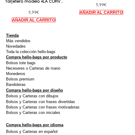
Tarjetero modelo «LA CURVA
NOTHING GOES RIGHT, GO
5,99
€
opciones
opcio
MAS BONITA ES LA DE TU
LEFT»
5,99
€
se
se
SONRISA»
pueden
puede
elegir
elegir
en
en
Tienda
Más vendidos
la
la
Novedades
página
págin
Toda la colección hello-bags
Compra hello-bags por producto
de
de
Bolsos tote bags
producto
produ
Neceseres o Carteras de mano
Monederos
Bolsos premium
Bandoleras
Compra hello-bags por diseño
Bolsos y Carteras con dibujos
Bolsos y Carteras con frases divertidas
Bolsos y Carteras con frases motivadoras
Bolsos y Carteras con iniciales
Compra hello-bags por idioma
Bolsos y Carteras en español