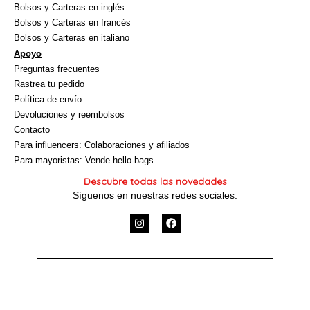
Bolsos y Carteras en inglés
Bolsos y Carteras en francés
Bolsos y Carteras en italiano
Apoyo
Preguntas frecuentes
Rastrea tu pedido
Política de envío
Devoluciones y reembolsos
Contacto
Para influencers: Colaboraciones y afiliados
Para mayoristas: Vende hello-bags
Descubre todas las novedades
Síguenos en nuestras redes sociales:
I
F
n
a
s
c
t
e
a
b
g
o
r
o
a
k
m