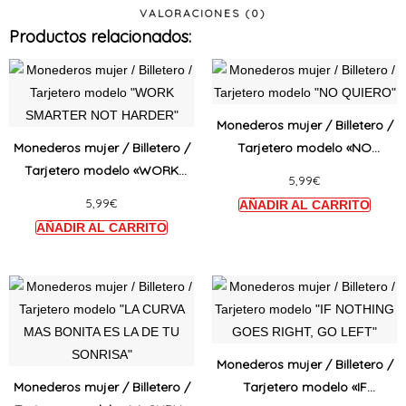
VALORACIONES (0)
Productos relacionados:
Este
Este
producto
produ
tiene
tiene
Monederos mujer / Billetero /
múltiples
múltip
Monederos mujer / Billetero /
Tarjetero modelo «NO
variantes.
varian
Tarjetero modelo «WORK
QUIERO»
5,99
€
Las
Las
SMARTER NOT HARDER»
5,99
€
opciones
opcio
se
se
pueden
puede
elegir
elegir
Este
Este
en
en
producto
produ
la
la
tiene
tiene
página
págin
múltiples
múltip
Monederos mujer / Billetero /
de
de
variantes.
varian
Monederos mujer / Billetero /
Tarjetero modelo «IF
producto
produ
Las
Las