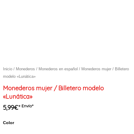
Inicio
/
Monederos
/
Monederos en español
/ Monederos mujer / Billetero
modelo «Lunática»
Monederos mujer / Billetero modelo
«Lunática»
+ Envío*
5,99
€
Monederos
Color
mujer