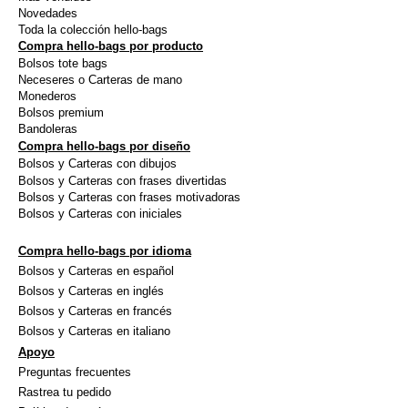
la
la
Novedades
página
págin
Toda la colección hello-bags
Compra hello-bags por producto
de
de
Bolsos tote bags
producto
produ
Neceseres o Carteras de mano
Monederos
Bolsos premium
Bandoleras
Compra hello-bags por diseño
Bolsos y Carteras con dibujos
Bolsos y Carteras con frases divertidas
Bolsos y Carteras con frases motivadoras
Bolsos y Carteras con iniciales
Compra hello-bags por idioma
Bolsos y Carteras en español
Bolsos y Carteras en inglés
Bolsos y Carteras en francés
Bolsos y Carteras en italiano
Apoyo
Preguntas frecuentes
Rastrea tu pedido