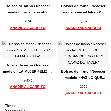
tiene
tiene
Bolsos de mano / Neceser
Bolsos de mano / Neceser
múltiples
múltip
modelo inicial letra «R»
modelo inicial letra «M»
variantes.
varian
6,50
€
6,50
€
Las
Las
opciones
opcio
se
se
pueden
puede
Este
Este
elegir
elegir
producto
produ
en
en
tiene
tiene
la
la
múltiples
múltip
página
págin
Bolsos de mano / Neceser
variantes.
varian
de
de
modelo «LA MUJER FELIZ ES
Bolsos de mano / Neceser
Las
Las
producto
produ
LA MAS BELLA»
modelo «HAZ LO QUE
6,50
€
opciones
opcio
PIENSAN QUE NO ERES
6,50
€
se
se
CAPAZ DE HACER»
pueden
puede
elegir
elegir
en
en
Tienda
Más vendidos