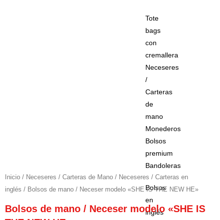
Tote
bags
con
cremallera
Neceseres
/
Carteras
de
mano
Monederos
Bolsos
premium
Bandoleras
Inicio
/
Neceseres / Carteras de Mano
/
Neceseres / Carteras en
Bolsos
inglés
/ Bolsos de mano / Neceser modelo «SHE IS THE NEW HE»
en
Bolsos de mano / Neceser modelo «SHE IS
inglés