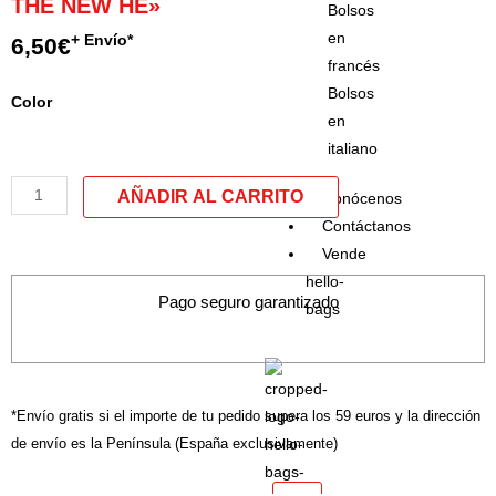
THE NEW HE»
Bolsos
en
+ Envío*
6,50
€
francés
Bolsos
Bolsos
Color
en
de
italiano
mano
/
Conócenos
Neceser
Contáctanos
modelo
Vende
"SHE
hello-
IS
Pago seguro garantizado
bags
THE
NEW
HE"
cantidad
*Envío gratis si el importe de tu pedido supera los 59 euros y la dirección
de envío es la Península (España exclusivamente)