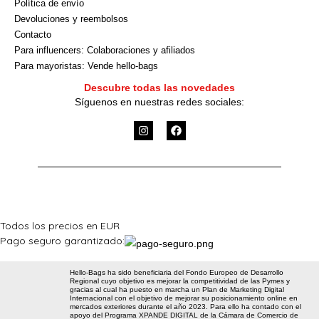
Política de envío
Devoluciones y reembolsos
Contacto
Para influencers: Colaboraciones y afiliados
Para mayoristas: Vende hello-bags
Descubre todas las novedades
Síguenos en nuestras redes sociales:
I
F
n
a
s
c
t
e
a
b
g
o
r
o
a
k
m
Todos los precios en EUR
Pago seguro garantizado:
Hello-Bags ha sido beneficiaria del Fondo Europeo de Desarrollo
Regional cuyo objetivo es mejorar la competitividad de las Pymes y
gracias al cual ha puesto en marcha un Plan de Marketing Digital
Internacional con el objetivo de mejorar su posicionamiento online en
mercados exteriores durante el año 2023. Para ello ha contado con el
apoyo del Programa XPANDE DIGITAL de la Cámara de Comercio de