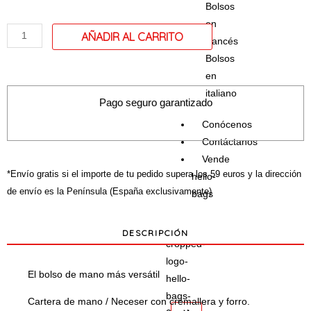
Bolsos
mano
en
/
francés
Neceser
Bolsos
modelo
en
"Ne
italiano
regarde"
Pago seguro garantizado
cantidad
Conócenos
Contáctanos
Vende
*Envío gratis si el importe de tu pedido supera los 59 euros y la dirección
hello-
de envío es la Península (España exclusivamente)
bags
DESCRIPCIÓN
El bolso de mano más versátil
Cartera de mano / Neceser con cremallera y forro.