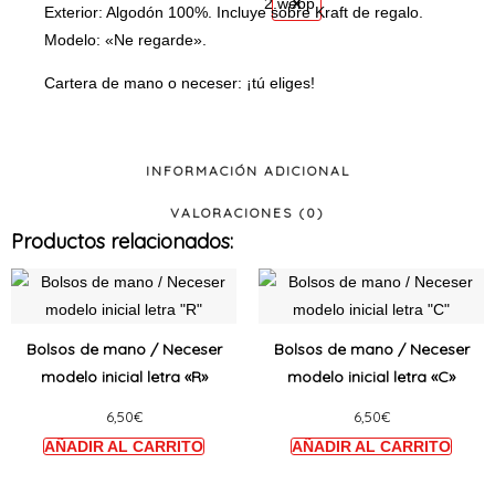
X
Exterior: Algodón 100%. Incluye sobre Kraft de regalo.
Modelo: «Ne regarde».
Cartera de mano o neceser: ¡tú eliges!
INFORMACIÓN ADICIONAL
VALORACIONES (0)
Productos relacionados:
Este
Este
producto
produ
tiene
tiene
Bolsos de mano / Neceser
Bolsos de mano / Neceser
múltiples
múltip
modelo inicial letra «R»
modelo inicial letra «C»
variantes.
varian
6,50
€
6,50
€
Las
Las
opciones
opcio
se
se