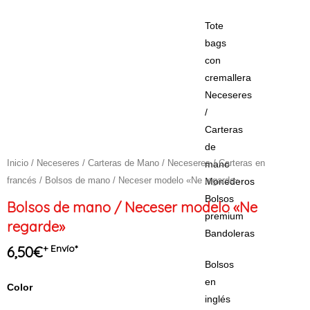
Tote
bags
con
cremallera
Neceseres
/
Carteras
de
Inicio
/
Neceseres / Carteras de Mano
/
Neceseres / Carteras en
mano
francés
/ Bolsos de mano / Neceser modelo «Ne regarde»
Monederos
Bolsos
Bolsos de mano / Neceser modelo «Ne
premium
regarde»
Bandoleras
+ Envío*
6,50
€
Bolsos
en
Bolsos
Color
inglés
de