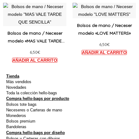
pueden
puede
Este
Este
elegir
elegir
producto
produ
en
en
tiene
tiene
Bolsos de mano / Neceser
la
la
múltiples
múltip
Bolsos de mano / Neceser
modelo «LOVE MATTERS»
página
págin
variantes.
varian
modelo «MAS VALE TARDE
de
de
6,50
€
Las
Las
QUE SENCILLA»
producto
produ
6,50
€
opciones
opcio
se
se
pueden
puede
elegir
elegir
Tienda
Más vendidos
en
en
Novedades
la
la
Toda la colección hello-bags
Compra hello-bags por producto
página
págin
Bolsos tote bags
de
de
Neceseres o Carteras de mano
producto
produ
Monederos
Bolsos premium
Bandoleras
Compra hello-bags por diseño
Bolsos y Carteras con dibujos