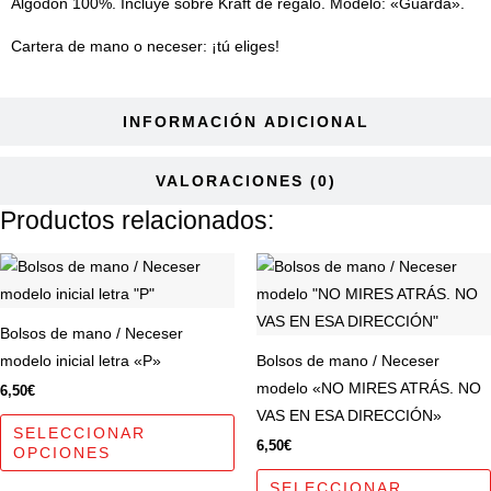
Algodón 100%. Incluye sobre Kraft de regalo. Modelo: «Guarda».
Cartera de mano o neceser: ¡tú eliges!
INFORMACIÓN ADICIONAL
VALORACIONES (0)
Productos relacionados:
Este
producto
tiene
Bolsos de mano / Neceser
múltiples
modelo inicial letra «P»
Bolsos de mano / Neceser
variantes.
modelo «NO MIRES ATRÁS. NO
6,50
€
Las
VAS EN ESA DIRECCIÓN»
opciones
SELECCIONAR
6,50
€
OPCIONES
se
pueden
SELECCIONAR