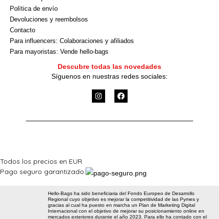
Política de envío
Devoluciones y reembolsos
Contacto
Para influencers: Colaboraciones y afiliados
Para mayoristas: Vende hello-bags
Descubre todas las novedades
Síguenos en nuestras redes sociales:
I
F
n
a
s
c
t
e
a
b
g
o
r
o
a
k
m
Todos los precios en EUR
Pago seguro garantizado:
Hello-Bags ha sido beneficiaria del Fondo Europeo de Desarrollo
Regional cuyo objetivo es mejorar la competitividad de las Pymes y
gracias al cual ha puesto en marcha un Plan de Marketing Digital
Internacional con el objetivo de mejorar su posicionamiento online en
mercados exteriores durante el año 2023. Para ello ha contado con el