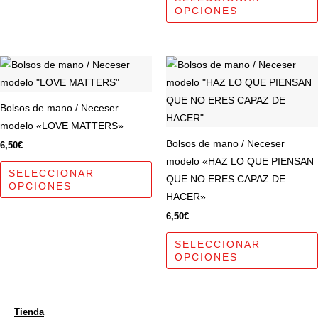
OPCIONES
elegir
en
la
Este
página
producto
de
tiene
producto
Bolsos de mano / Neceser
múltiples
modelo «LOVE MATTERS»
variantes.
Bolsos de mano / Neceser
6,50
€
Las
modelo «HAZ LO QUE PIENSAN
opciones
SELECCIONAR
QUE NO ERES CAPAZ DE
OPCIONES
se
HACER»
pueden
6,50
€
elegir
en
SELECCIONAR
OPCIONES
la
página
de
Tienda
producto