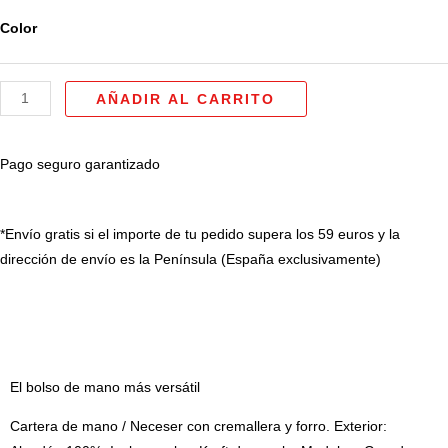
Bolsos
Color
de
mano
AÑADIR AL CARRITO
/
Neceser
modelo
Pago seguro garantizado
"Guarda"
cantidad
*Envío gratis si el importe de tu pedido supera los 59 euros y la
dirección de envío es la Península (España exclusivamente)
DESCRIPCIÓN
El bolso de mano más versátil
Cartera de mano / Neceser con cremallera y forro. Exterior: