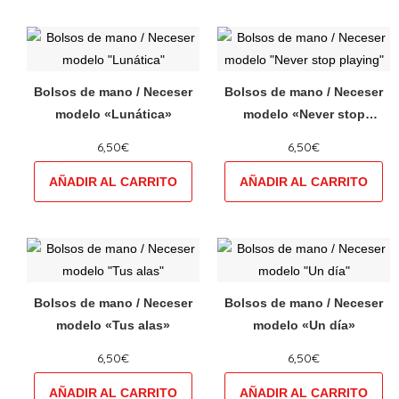
pueden
pueden
elegir
elegir
Este
Este
en
en
producto
producto
la
la
tiene
tiene
Bolsos de mano / Neceser
Bolsos de mano / Neceser
página
página
múltiples
múltiples
modelo «Lunática»
modelo «Never stop
de
de
variantes.
variantes.
playing»
producto
producto
6,50
€
6,50
€
Las
Las
opciones
opciones
se
se
pueden
pueden
elegir
elegir
Este
Este
en
en
producto
producto
la
la
tiene
tiene
Bolsos de mano / Neceser
Bolsos de mano / Neceser
página
página
múltiples
múltiples
modelo «Tus alas»
modelo «Un día»
de
de
variantes.
variantes.
producto
producto
6,50
€
6,50
€
Las
Las
opciones
opciones