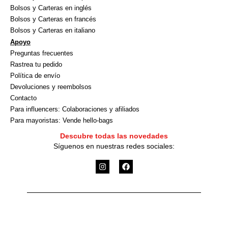
Bolsos y Carteras en inglés
Bolsos y Carteras en francés
Bolsos y Carteras en italiano
Apoyo
Preguntas frecuentes
Rastrea tu pedido
Política de envío
Devoluciones y reembolsos
Contacto
Para influencers: Colaboraciones y afiliados
Para mayoristas: Vende hello-bags
Descubre todas las novedades
Síguenos en nuestras redes sociales:
I
F
n
a
s
c
t
e
a
b
g
o
r
o
a
k
m