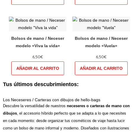
se
se
pueden
pueden
elegir
elegir
Este
Este
en
en
producto
producto
la
la
tiene
tiene
Bolsos de mano / Neceser
Bolsos de mano / Neceser
página
página
múltiples
múltiples
modelo «Viva la vida»
modelo «Vuela»
de
de
variantes.
variantes.
producto
producto
6,50
€
6,50
€
Las
Las
opciones
opciones
se
se
pueden
pueden
Tus últimos descubrimientos:
elegir
elegir
en
en
Los Neceseres / Carteras con dibujos de hello-bags
la
la
Descubre la versatilidad de nuestros
neceseres o carteras de mano con
página
página
dibujos
, el accesorio híbrido perfecto que se adapta a lo que necesites
de
de
en cada momento: desde organizar tus cosméticos de viaje hasta lucir
producto
producto
como un bolso de mano informal y moderno. Diseñados con ilustraciones