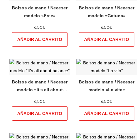
la
la
tiene
tiene
Bolsos de mano / Neceser
Bolsos de mano / Neceser
página
página
múltiples
múltiples
modelo «Free»
modelo «Gatuna»
de
de
variantes.
variantes.
producto
producto
6,50
€
6,50
€
Las
Las
opciones
opciones
se
se
pueden
pueden
elegir
elegir
Este
Este
en
en
producto
producto
la
la
tiene
tiene
Bolsos de mano / Neceser
Bolsos de mano / Neceser
página
página
múltiples
múltiples
modelo «It’s all about
modelo «La vita»
de
de
variantes.
variantes.
balance»
producto
producto
6,50
€
6,50
€
Las
Las
opciones
opciones
se
se
pueden
pueden
elegir
elegir
Este
Este