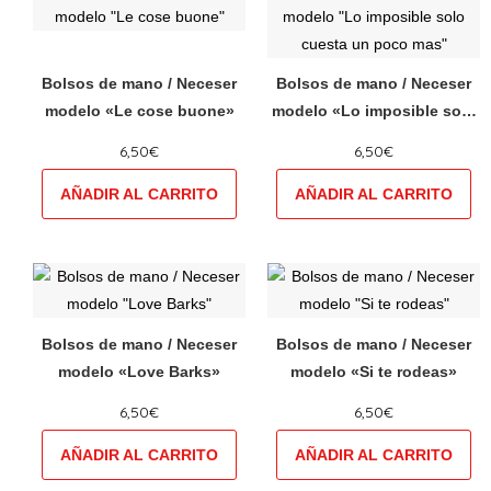
en
en
producto
producto
la
la
tiene
tiene
página
página
múltiples
múltiples
Bolsos de mano / Neceser
Bolsos de mano / Neceser
de
de
variantes.
variantes.
modelo «Le cose buone»
modelo «Lo imposible solo
producto
producto
Las
Las
cuesta un poco mas»
6,50
€
6,50
€
opciones
opciones
se
se
pueden
pueden
elegir
elegir
en
en
Este
Este
la
la
producto
producto
página
página
tiene
tiene
Bolsos de mano / Neceser
Bolsos de mano / Neceser
de
de
múltiples
múltiples
modelo «Love Barks»
modelo «Si te rodeas»
producto
producto
variantes.
variantes.
6,50
€
6,50
€
Las
Las
opciones
opciones
se
se