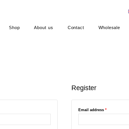
R
e
q
u
Shop
About us
Contact
Wholesale
i
r
e
d
Register
Email address
*