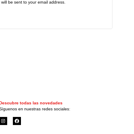
 will be sent to your email address.
Descubre todas las novedades
Síguenos en nuestras redes sociales:
I
F
n
a
s
c
t
e