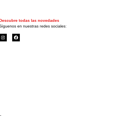
Descubre todas las novedades
Síguenos en nuestras redes sociales:
I
F
n
a
s
c
t
e
a
b
g
o
r
o
a
k
m