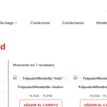
llo-bags
Conócenos
Contáctanos
Vende
ld
Mostrando los 7 resultados
Rango
Este
Est
de
producto
pro
precios:
Felpudo/Alfombrilla «Indio»
Felpudo/Alfombri
tiene
desde
tie
14,50€
14,50
€
-
15,95
€
14,50
€
-
15
múltiples
múl
hasta
variantes.
var
15,95€