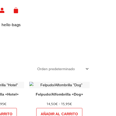
CART
 hello-bags
Rango
Rango
e
Este
de
de
ducto
producto
precios:
precios:
lla «Hotel»
Felpudo/Alfombrilla «Dog»
ne
desde
tiene
desde
14,50€
14,50€
,95
€
14,50
€
-
15,95
€
tiples
múltiples
hasta
hasta
iantes.
variantes.
15,95€
15,95€