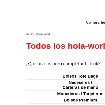
Ir
al
contenido
Compra he
Inicio
/ hola-world
Todos los hola-wor
¿Qué buscas para completar tu look?:
Bolsos Tote Bags
Neceseres /
Carteras de mano
Monederos / Tarjeteros
Bolsos Premium